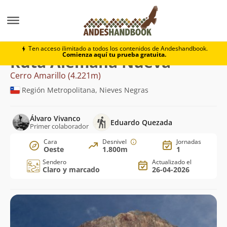
Montaña
Cerro Amarillo
Alemana Nueva
Ten acceso ilimitado a todos los contenidos de Andeshandbook.
Comienza aquí tu prueba gratuita.
Ruta Alemana Nueva
Cerro Amarillo (4.221m)
Región Metropolitana, Nieves Negras
Álvaro Vivanco
Eduardo Quezada
Primer colaborador
Cara
Desnivel
Jornadas
Oeste
1.800m
1
Sendero
Actualizado el
Claro y marcado
26-04-2026