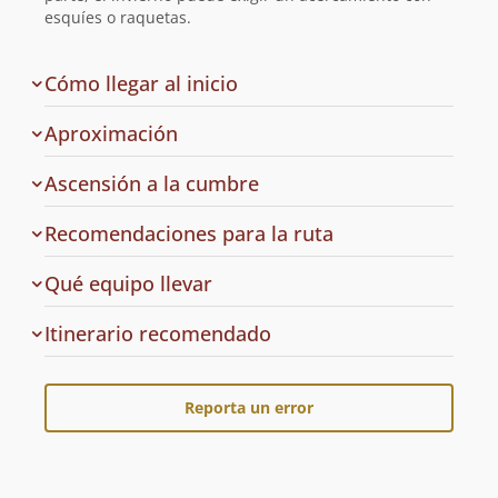
esquíes o raquetas.
de
Cómo llegar al inicio
la
ruta
Aproximación
Ascensión a la cumbre
Recomendaciones para la ruta
Qué equipo llevar
Cuál
Itinerario recomendado
es
el
Reporta un error