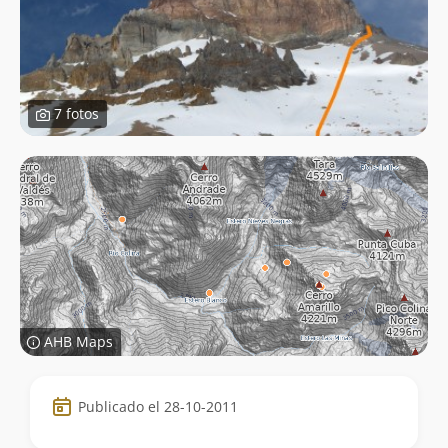
7 fotos
AHB Maps
Datos
Publicado el 28-10-2011
de