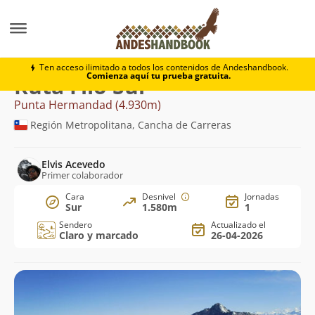
Montaña
Punta Hermandad
Filo Sur
Ten acceso ilimitado a todos los contenidos de Andeshandbook.
Comienza aquí tu prueba gratuita.
Ruta Filo Sur
Punta Hermandad (4.930m)
Región Metropolitana, Cancha de Carreras
Elvis Acevedo
Primer colaborador
Cara
Desnivel
Jornadas
Sur
1.580m
1
Sendero
Actualizado el
Claro y marcado
26-04-2026