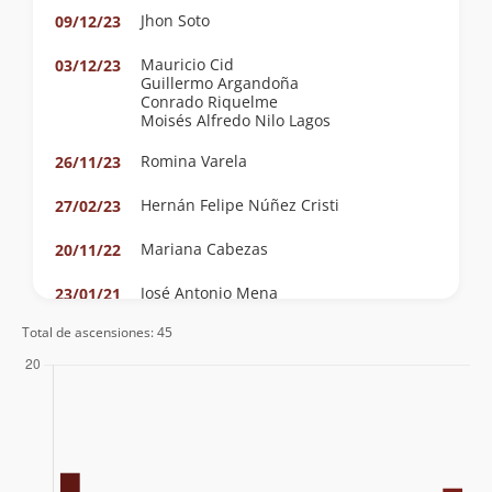
Jhon Soto
09/12/23
Mauricio Cid
03/12/23
Guillermo Argandoña
Conrado Riquelme
Moisés Alfredo Nilo Lagos
Romina Varela
26/11/23
Hernán Felipe Núñez Cristi
27/02/23
Mariana Cabezas
20/11/22
José Antonio Mena
23/01/21
Joaquín Prado
Total de ascensiones: 45
Egor Arellano
30/12/18
Orlando Carrazana
25/11/18
Jorge Leal
28/01/18
Alejandro Huerta
07/01/18