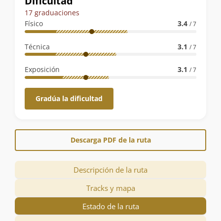
Dificultad
de
17 graduaciones
la
Físico
3.4
/ 7
ruta
Técnica
3.1
/ 7
Exposición
3.1
/ 7
Gradúa la dificultad
Descarga PDF de la ruta
Descripción de la ruta
Tracks y mapa
Estado de la ruta