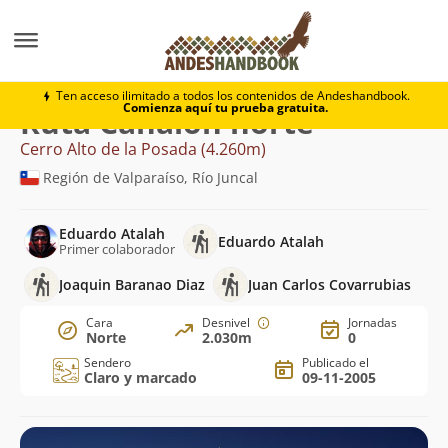
Montaña
Cerro Alto de la Posada
Canalón norte
Ten acceso ilimitado a todos los contenidos de Andeshandbook.
Comienza aquí tu prueba gratuita.
Ruta Canalón norte
Cerro Alto de la Posada (4.260m)
Región de Valparaíso, Río Juncal
Eduardo Atalah
Eduardo Atalah
Primer colaborador
Joaquin Baranao Diaz
Juan Carlos Covarrubias
Cara
Desnivel
Jornadas
Norte
2.030m
0
Sendero
Publicado el
Claro y marcado
09-11-2005