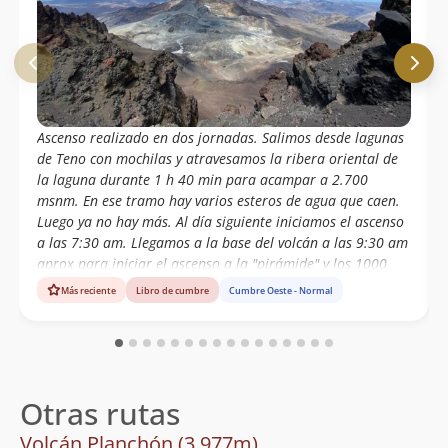
Ascenso realizado en dos jornadas. Salimos desde lagunas
de Teno con mochilas y atravesamos la ribera oriental de
la laguna durante 1 h 40 min para acampar a 2.700
msnm. En ese tramo hay varios esteros de agua que caen.
Luego ya no hay más. Al día siguiente iniciamos el ascenso
a las 7:30 am. Llegamos a la base del volcán a las 9:30 am
aprox para iniciar el ascenso a la "pirámide" y los 1000
mts de desnivel de acarreo y roca por delante. Luego de un
Más reciente
Libro de cumbre
Cumbre Oeste - Normal
sector de rocas grandes y sueltas con tramos bastante
aéreos, alcanzamos la cumbre a las 1.30 pm. Majestuosa
vista al complejo Peteroa-Azufre, cerro Sosneado y Alto los
Arrieros detrás de las lagunas de Teno. Escaso viento.
Volvimos al auto a las 20 h aprox. Larga y extenuante
Otras rutas
jornada. Paula López Nicholas Earle Andrés Couve
Volcán Planchón (3.977m)