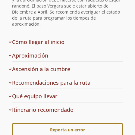
randoné. El paso Vergara suele estar abierto de
Diciembre a Abril. Se recomienda averiguar el estado
de la ruta para programar los tiempos de
aproximación.
de
Cómo llegar al inicio
la
ruta
Aproximación
Ascensión a la cumbre
Recomendaciones para la ruta
Qué equipo llevar
Cuál
Itinerario recomendado
es
el
Reporta un error