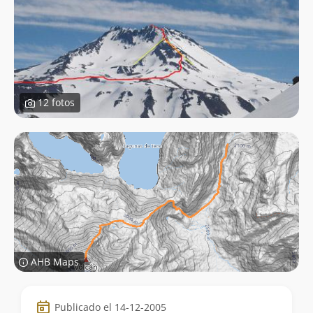
12 fotos
AHB Maps
Datos
Publicado el 14-12-2005