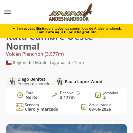
Montaña
Volcán Planchón
Cumbre Oeste - Normal
Ten acceso ilimitado a todos los contenidos de Andeshandbook.
Comienza aquí tu prueba gratuita.
Ruta Cumbre Oeste -
Normal
Volcán Planchón (3.977m)
Región del Maule, Lagunas de Teno
Diego Benitez
Paula Lopez Wood
Primer colaborador
Cara
Desnivel
Jornadas
Norte
2.177m
2
Sendero
Actualizado el
Claro y marcado
08-06-2026