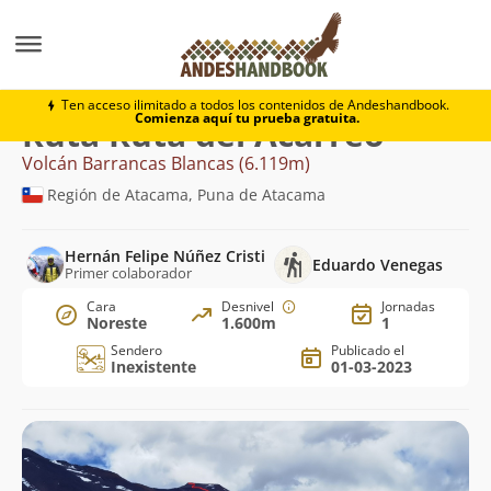
Montaña
Volcán Barrancas Blancas
Ruta del Acarre
Ten acceso ilimitado a todos los contenidos de Andeshandbook.
Comienza aquí tu prueba gratuita.
Ruta Ruta del Acarreo
Volcán Barrancas Blancas (6.119m)
Región de Atacama, Puna de Atacama
Hernán Felipe Núñez Cristi
Eduardo Venegas
Primer colaborador
Cara
Desnivel
Jornadas
Noreste
1.600m
1
Sendero
Publicado el
Inexistente
01-03-2023