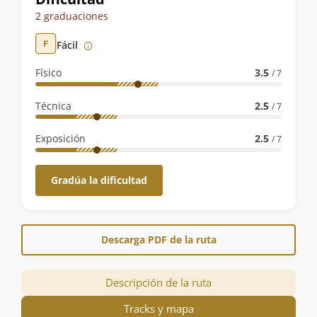
de
2 graduaciones
la
Fácil
ruta
Físico
3.5
/ 7
Técnica
2.5
/ 7
Exposición
2.5
/ 7
Gradúa la dificultad
Descarga PDF de la ruta
Descripción de la ruta
Tracks y mapa