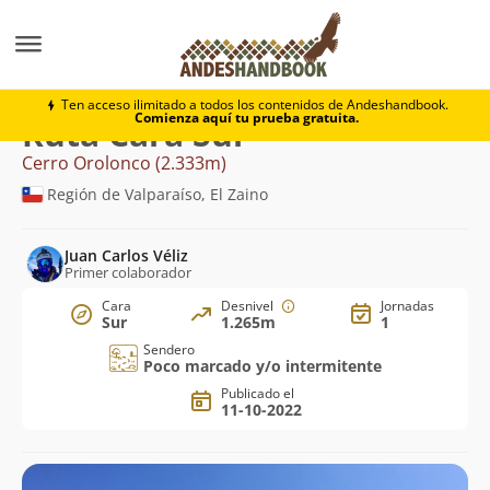
Montaña
Cerro Orolonco
Cara Sur
Ten acceso ilimitado a todos los contenidos de Andeshandbook.
Comienza aquí tu prueba gratuita.
Ruta Cara Sur
Cerro Orolonco (2.333m)
Región de Valparaíso, El Zaino
Juan Carlos Véliz
Primer colaborador
Cara
Desnivel
Jornadas
Sur
1.265m
1
Sendero
Poco marcado y/o intermitente
Publicado el
11-10-2022