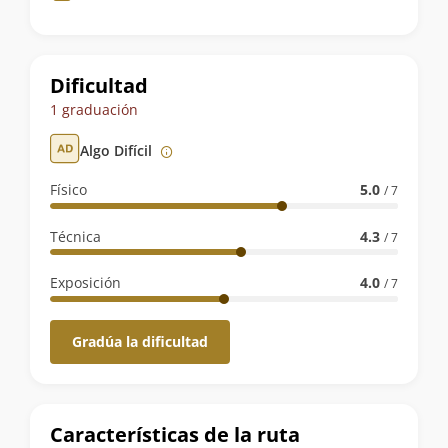
de
la
ruta
Dificultad
1 graduación
Algo Difícil
Físico
5.0
/ 7
Técnica
4.3
/ 7
Exposición
4.0
/ 7
Gradúa la dificultad
Características de la ruta