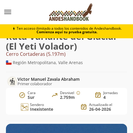
Montaña
Cerro Cortaderas
Variante del Glaciar (El Y
Ten acceso ilimitado a todos los contenidos de Andeshandbook.
Comienza aquí tu prueba gratuita.
Ruta Variante del Glaciar
(El Yeti Volador)
Cerro Cortaderas (5.197m)
Región Metropolitana, Valle Arenas
Victor Manuel Zavala Abraham
Primer colaborador
Cara
Desnivel
Jornadas
Sur
2.759m
4
Sendero
Actualizado el
Inexistente
26-04-2026