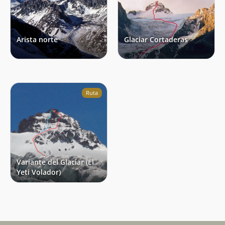
Arista norte
Glaciar Cortaderas
Ruta
Variante del Glaciar (El
Yeti Volador)