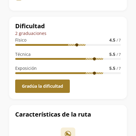
de
la
ruta
Dificultad
2 graduaciones
Físico
4.5
/ 7
Técnica
5.5
/ 7
Exposición
5.5
/ 7
Gradúa la dificultad
Características de la ruta