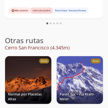
Más reciente
Libro de cumbre
Ruta Checa - Variante Directa
Otras rutas
Cerro San Francisco (4.345m)
Ruta
Ruta
Normal por Placetas
Pared Sur - Via Krahl-
Altas
Meier