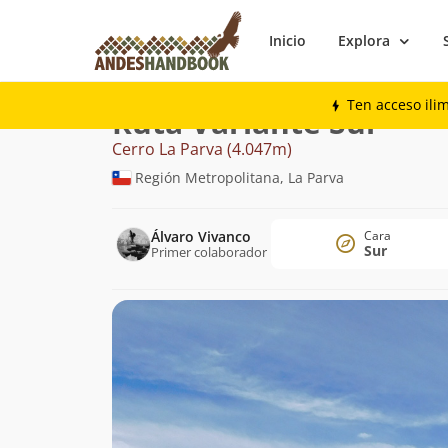
Inicio
Explora
Montaña
Cerro La Parva
Variante Sur
Ten acceso ili
Ruta Variante Sur
Cerro La Parva (4.047m)
Región Metropolitana, La Parva
Álvaro Vivanco
Cara
Sur
Primer colaborador