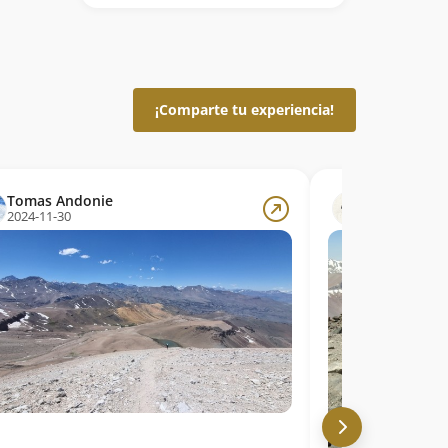
¡Comparte tu experiencia!
Tomas Andonie
Rodrigo Pa
2024-11-30
2023-12-15