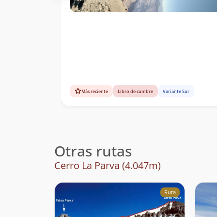
Más reciente
Libro de cumbre
Variante Sur
Otras rutas
Cerro La Parva (4.047m)
Ruta