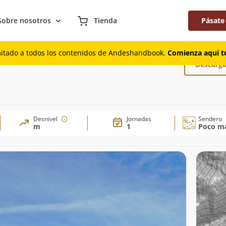
Sobre nosotros
Tienda
Pásate
mitado a todos los contenidos de Andeshandbook.
Comienza aquí tu
Descarga
Desnivel
Jornadas
Sendero
m
1
Poco ma