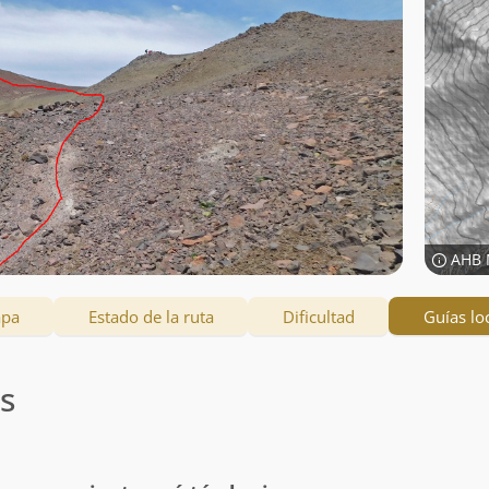
AHB 
apa
Estado de la ruta
Dificultad
Guías lo
es