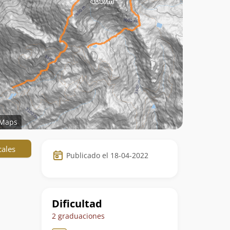
Maps
Datos
cales
Publicado el 18-04-2022
de
la
ruta
Dificultad
2 graduaciones