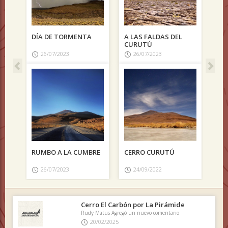
TORMENTA
A LAS FALDAS DEL
VOLCÁN SAN PEDRO
CURUTÚ
23
26/07/2023
25/05/2020
 LA CUMBRE
CERRO CURUTÚ
23
24/09/2022
Cerro El Carbón por La Pirámide
Rudy Matus Agregó un nuevo comentario
20/02/2025