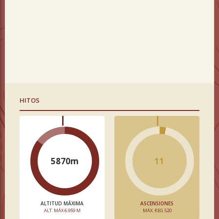
HITOS
5870m
11
ALTITUD MÁXIMA
ASCENSIONES
ALT. MÁX 6.959 M
MÁX. REG 520