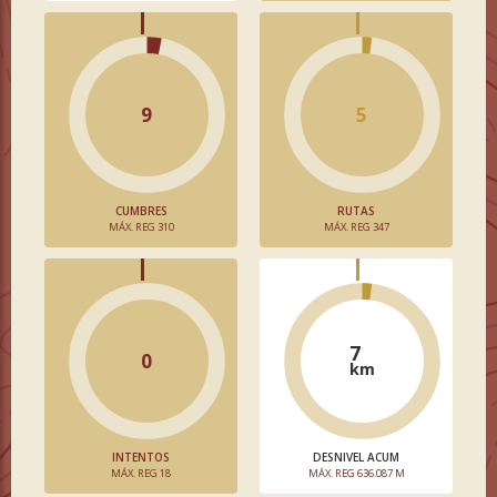
9
5
CUMBRES
RUTAS
MÁX. REG 310
MÁX. REG 347
7
0
km
INTENTOS
DESNIVEL ACUM
MÁX. REG 18
MÁX. REG 636.087 M