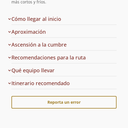
más cortos y fríos.
de
Cómo llegar al inicio
la
ruta
Aproximación
Ascensión a la cumbre
Recomendaciones para la ruta
Qué equipo llevar
Cuál
Itinerario recomendado
es
el
Reporta un error