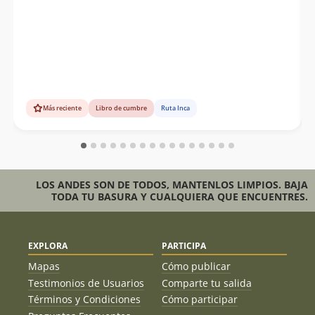
Más reciente
Libro de cumbre
Ruta Inca
LOS ANDES SON DE TODOS, MANTENLOS LIMPIOS. BAJA
TODA TU BASURA Y CUALQUIERA QUE ENCUENTRES.
EXPLORA
PARTICIPA
Mapas
Cómo publicar
Testimonios de Usuarios
Comparte tu salida
Términos y Condiciones
Cómo participar