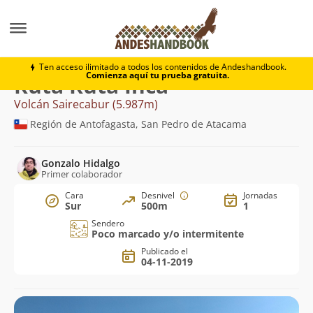
Montaña
Volcán Sairecabur
Ruta Inca
Ten acceso ilimitado a todos los contenidos de Andeshandbook.
Comienza aquí tu prueba gratuita.
Ruta Ruta Inca
Volcán Sairecabur (5.987m)
Región de Antofagasta, San Pedro de Atacama
Gonzalo Hidalgo
Primer colaborador
Cara
Desnivel
Jornadas
Sur
500m
1
Sendero
Poco marcado y/o intermitente
Publicado el
04-11-2019