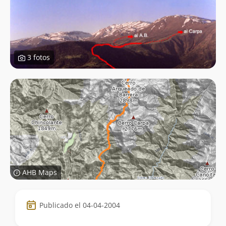
3 fotos
AHB Maps
Datos
Publicado el 04-04-2004
de