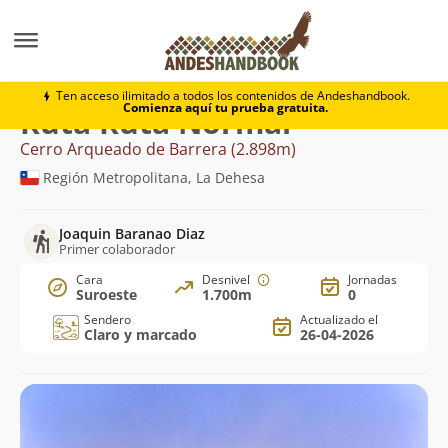
Montaña
Cerro Arqueado de Barrera
Ruta Normal
Ten acceso ilimitado a todos los contenidos de Andeshandbook.
Comienza aquí tu prueba gratuita.
Ruta Ruta Normal
Cerro Arqueado de Barrera (2.898m)
Región Metropolitana, La Dehesa
Joaquin Baranao Diaz
Primer colaborador
Cara
Desnivel
Jornadas
Suroeste
1.700m
0
Sendero
Actualizado el
Claro y marcado
26-04-2026