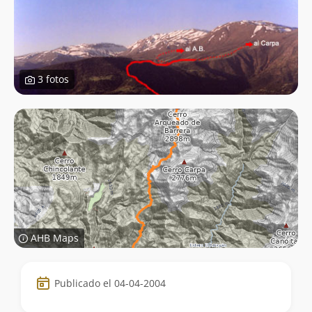
3 fotos
AHB Maps
Datos
Publicado el 04-04-2004
de