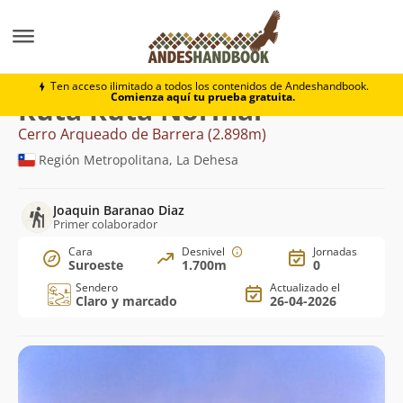
Montaña
Cerro Arqueado de Barrera
Ruta Normal
Ten acceso ilimitado a todos los contenidos de Andeshandbook.
Comienza aquí tu prueba gratuita.
Ruta Ruta Normal
Cerro Arqueado de Barrera (2.898m)
Región Metropolitana, La Dehesa
Joaquin Baranao Diaz
Primer colaborador
Cara
Desnivel
Jornadas
Suroeste
1.700m
0
Sendero
Actualizado el
Claro y marcado
26-04-2026