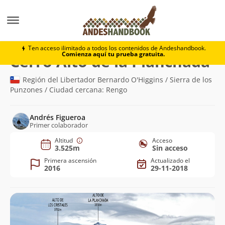
Montaña
Cerro Alto de la Planchada
Ten acceso ilimitado a todos los contenidos de Andeshandbook.
Comienza aquí tu prueba gratuita.
(3.
Cerro Alto de la Planchada
Región del Libertador Bernardo O'Higgins / Sierra de los
Punzones / Ciudad cercana: Rengo
Andrés Figueroa
Primer colaborador
Altitud
Acceso
3.525m
Sin acceso
Primera ascensión
Actualizado el
2016
29-11-2018