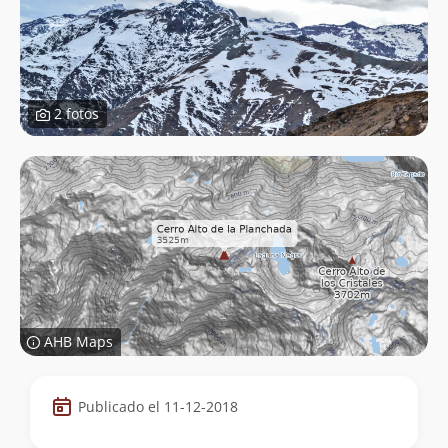
2 fotos
AHB Maps
Datos
Publicado el 11-12-2018
de