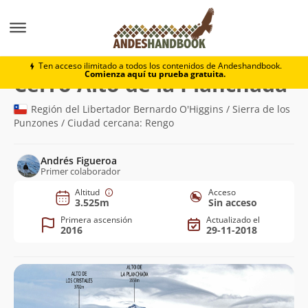
Montaña
Cerro Alto de la Planchada
Ten acceso ilimitado a todos los contenidos de Andeshandbook.
Comienza aquí tu prueba gratuita.
(3.
Cerro Alto de la Planchada
Región del Libertador Bernardo O'Higgins / Sierra de los
Punzones / Ciudad cercana: Rengo
Andrés Figueroa
Primer colaborador
Altitud
Acceso
3.525m
Sin acceso
Primera ascensión
Actualizado el
2016
29-11-2018