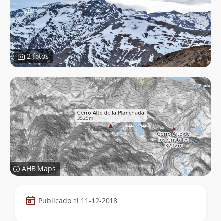
2 fotos
AHB Maps
Datos
Publicado el 11-12-2018
de