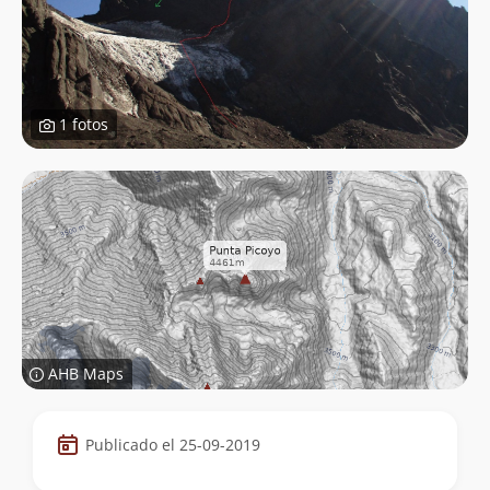
1 fotos
AHB Maps
Datos
Publicado el 25-09-2019
de