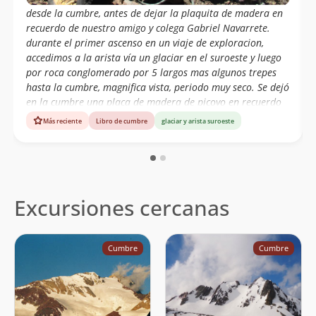
desde la cumbre, antes de dejar la plaquita de madera en
recuerdo de nuestro amigo y colega Gabriel Navarrete.
durante el primer ascenso en un viaje de exploracion,
accedimos a la arista vía un glaciar en el suroeste y luego
por roca conglomerado por 5 largos mas algunos trepes
hasta la cumbre, magnifica vista, periodo muy seco. Se dejó
en la cumbre una placa de madera de picoyo en recuerdo
de Gabriel Navarrete, de ahí el nombre que le pusimos y
Más reciente
Libro de cumbre
glaciar y arista suroeste
también respondiendo a la forma de su cumbre.
Excursiones cercanas
Cumbre
Cumbre