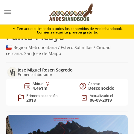
Montaña
Punta Picoyo
Ten acceso ilimitado a todos los contenidos de Andeshandbook.
Comienza aquí tu prueba gratuita.
(4.461m)
Punta Picoyo
Región Metropolitana / Estero Salinillas / Ciudad
cercana: San José de Maipo
Jose Miguel Rosen Sagredo
Primer colaborador
Altitud
Acceso
4.461m
Desconocido
Primera ascensión
Actualizado el
2018
06-09-2019