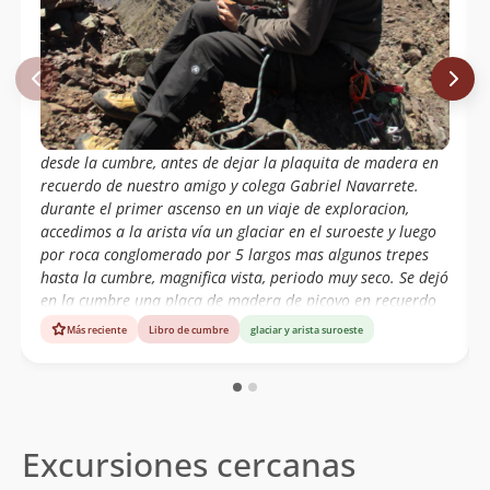
desde la cumbre, antes de dejar la plaquita de madera en
recuerdo de nuestro amigo y colega Gabriel Navarrete.
durante el primer ascenso en un viaje de exploracion,
accedimos a la arista vía un glaciar en el suroeste y luego
por roca conglomerado por 5 largos mas algunos trepes
hasta la cumbre, magnifica vista, periodo muy seco. Se dejó
en la cumbre una placa de madera de picoyo en recuerdo
de Gabriel Navarrete, de ahí el nombre que le pusimos y
Más reciente
Libro de cumbre
glaciar y arista suroeste
también respondiendo a la forma de su cumbre.
Excursiones cercanas