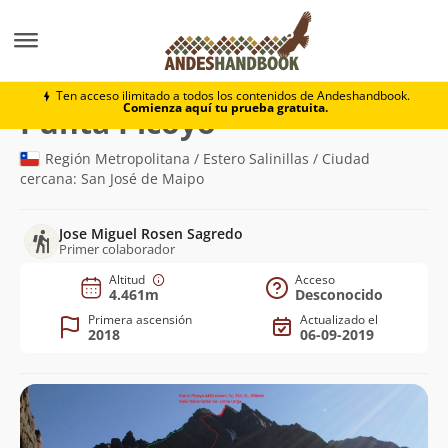
Montaña
Punta Picoyo
Ten acceso ilimitado a todos los contenidos de Andeshandbook.
Comienza aquí tu prueba gratuita.
(4.461m)
Punta Picoyo
Región Metropolitana / Estero Salinillas / Ciudad
cercana: San José de Maipo
Jose Miguel Rosen Sagredo
Primer colaborador
Altitud
Acceso
4.461m
Desconocido
Primera ascensión
Actualizado el
2018
06-09-2019