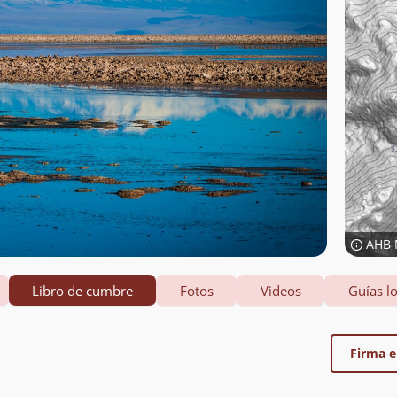
AHB 
Libro de cumbre
Fotos
Videos
Guías lo
Firma el