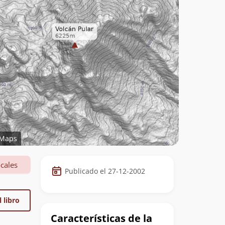
Maps
Datos
cales
Publicado el 27-12-2002
de
la
 libro
cumbre
Características de la