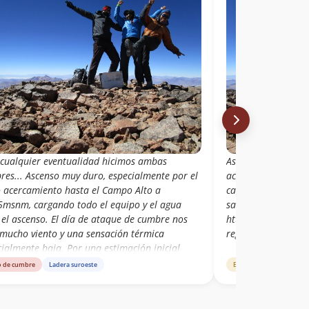
 cualquier eventualidad hicimos ambas
Ascenso muy duro, 
res... Ascenso muy duro, especialmente por el
acercamiento hast
o acercamiento hasta el Campo Alto a
cargando todo el e
5msnm, cargando todo el equipo y el agua
sacamos en 4 días.
 el ascenso. El día de ataque de cumbre nos
http://www.andinoe
 mucho viento y una sensación térmica
region-de-antofagas
ialmente baja. Por una estimación inicial
da de la cantidad de agua que utilizaríamos
o de cumbre
Ladera suroeste
Estado de ruta
Lader
nte el ascenso, el mismo día que hicimos
re debimos descender hasta la
oneta...cosas que pasan. Más detalles: