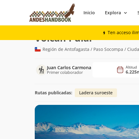
Inicio
Explora
Montaña
Volcán Pular
Ten acceso ili
(6.225m)
Volcán Pular
Región de Antofagasta / Paso Socompa / Ciud
Juan Carlos Carmona
Altitud
6.225
Primer colaborador
Rutas publicadas:
Ladera suroeste