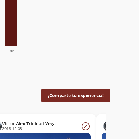
¡Comparte tu experiencia!
Víctor Alex Trinidad Vega
Víctor Alex
2018-12-03
2018-12-03