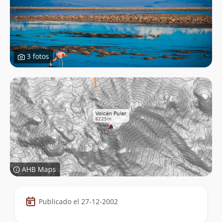
3 fotos
AHB Maps
Datos
Publicado el 27-12-2002
de