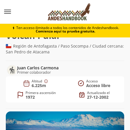
Montaña
Volcán Pular
Ten acceso ilimitado a todos los contenidos de Andeshandbook.
Comienza aquí tu prueba gratuita.
(6.225m)
Volcán Pular
Región de Antofagasta / Paso Socompa / Ciudad cercana:
San Pedro de Atacama
Juan Carlos Carmona
Primer colaborador
Altitud
Acceso
6.225m
Acceso libre
Primera ascensión
Actualizado el
1972
27-12-2002