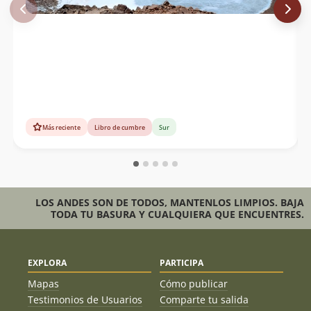
Más reciente
Libro de cumbre
Sur
LOS ANDES SON DE TODOS, MANTENLOS LIMPIOS. BAJA
TODA TU BASURA Y CUALQUIERA QUE ENCUENTRES.
EXPLORA
PARTICIPA
Mapas
Cómo publicar
Testimonios de Usuarios
Comparte tu salida