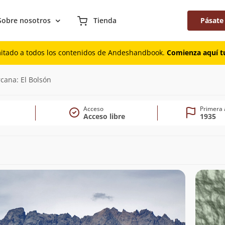
Sobre nosotros
Tienda
Pásate
mitado a todos los contenidos de Andeshandbook.
Comienza aquí tu
0m)
rcana: El Bolsón
Acceso
Primera 
Acceso libre
1935