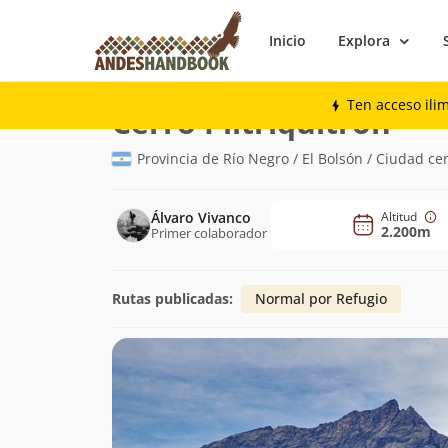
Inicio
Explora
Montaña
Cerro Piltriquitrón
Ten acceso ili
(2.20
Cerro Piltriquitrón
Provincia de Río Negro / El Bolsón / Ciudad ce
Álvaro Vivanco
Altitud
2.200m
Primer colaborador
Rutas publicadas:
Normal por Refugio