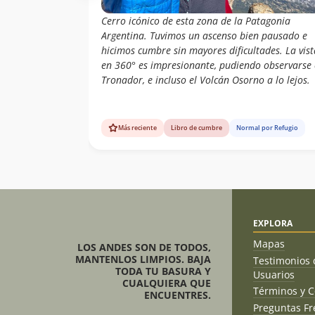
Cerro icónico de esta zona de la Patagonia
Argentina. Tuvimos un ascenso bien pausado e
hicimos cumbre sin mayores dificultades. La vist
en 360° es impresionante, pudiendo observarse 
Tronador, e incluso el Volcán Osorno a lo lejos.
Más reciente
Libro de cumbre
Normal por Refugio
EXPLORA
Mapas
LOS ANDES SON DE TODOS,
MANTENLOS LIMPIOS. BAJA
Testimonios 
TODA TU BASURA Y
Usuarios
CUALQUIERA QUE
Términos y C
ENCUENTRES.
Preguntas Fr