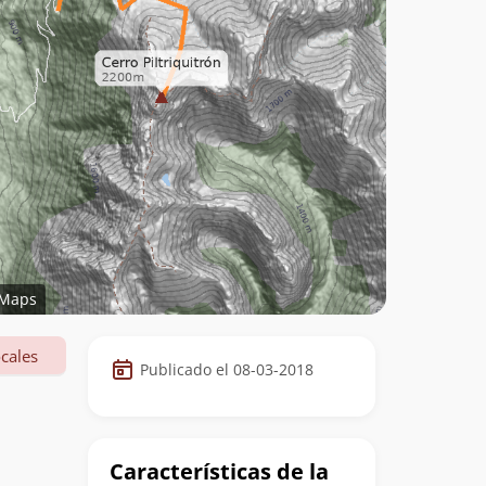
Maps
Datos
cales
Publicado el 08-03-2018
de
la
cumbre
Características de la