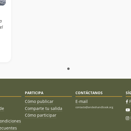
a
el
PARTICIPA
CONTÁCTANOS
SÍ
Cómo publicar
E-mail
contacto@andeshandbook.org
de
Comparte tu salida
Cómo participar
ondiciones
ecuentes