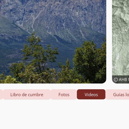
AHB 
Libro de cumbre
Fotos
Videos
Guías lo