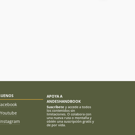
GUENOS
APOYA A
ANDESHANDBOOK
Facebook
Suscríbete
y accede a todos
los contenidos sin
Youtube
limitaciones. O colabora con
una nueva ruta o montaña y
Instagram
obtén una suscripción gratis y
de por vida.