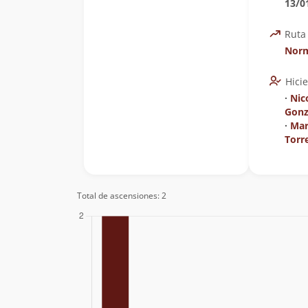
13/0
Ruta
Norm
Hici
∙
Nic
Gonz
∙
Mar
Torr
Total de ascensiones: 2