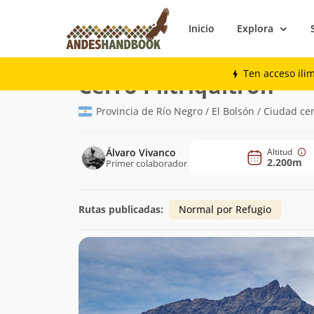
Inicio
Explora
Montaña
Cerro Piltriquitrón
Ten acceso ili
(2.20
Cerro Piltriquitrón
Provincia de Río Negro / El Bolsón / Ciudad ce
Álvaro Vivanco
Altitud
2.200m
Primer colaborador
Rutas publicadas:
Normal por Refugio