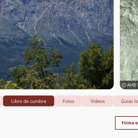
AHB 
Libro de cumbre
Fotos
Videos
Guías lo
Firma el