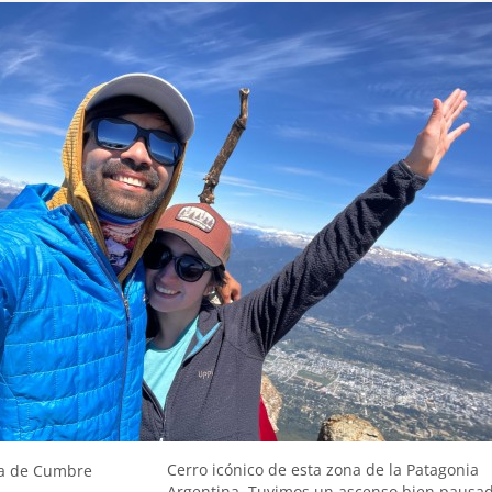
Cerro icónico de esta zona de la Patagonia
a de Cumbre
Argentina. Tuvimos un ascenso bien pausad