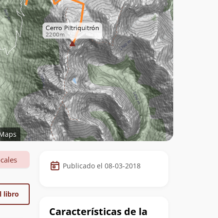
Maps
Datos
cales
Publicado el 08-03-2018
de
la
 libro
cumbre
Características de la