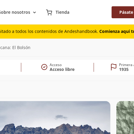
Sobre nosotros
Tienda
Pásate
mitado a todos los contenidos de Andeshandbook.
Comienza aquí tu
0m)
rcana: El Bolsón
Acceso
Primera 
Acceso libre
1935