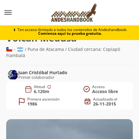
Montaña
Volcán Medusa
Ten acceso ilimitado a todos los contenidos de Andeshandbook.
Comienza aquí tu prueba gratuita.
(6.120m)
Volcán Medusa
-
/ Puna de Atacama / Ciudad cercana: Copiapó
Fiambalá
Juan Cristóbal Hurtado
Primer colaborador
Altitud
Acceso
6.120m
Acceso libre
Primera ascensión
Actualizado el
1986
26-11-2015