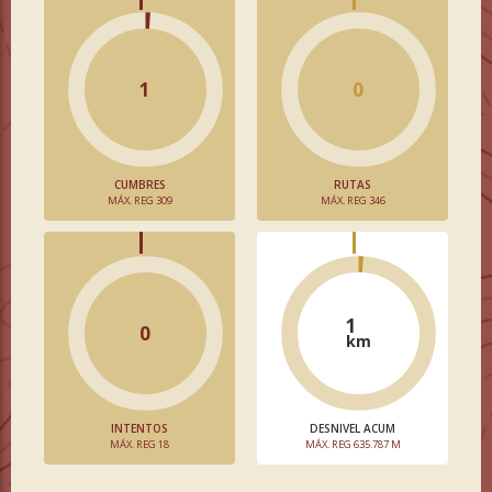
1
0
CUMBRES
RUTAS
MÁX. REG 309
MÁX. REG 346
1
0
km
INTENTOS
DESNIVEL ACUM
MÁX. REG 18
MÁX. REG 635.787 M