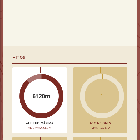
HITOS
6120m
1
ALTITUD MÁXIMA
ASCENSIONES
ALT. MÁX 6.959 M
MÁX. REG 519