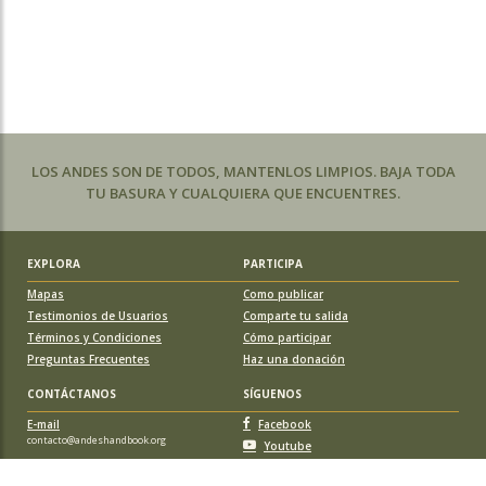
LOS ANDES SON DE TODOS, MANTENLOS LIMPIOS. BAJA TODA
TU BASURA Y CUALQUIERA QUE ENCUENTRES.
EXPLORA
PARTICIPA
Mapas
Como publicar
Testimonios de Usuarios
Comparte tu salida
Términos y Condiciones
Cómo participar
Preguntas Frecuentes
Haz una donación
CONTÁCTANOS
SÍGUENOS
E-mail
Facebook
contacto@andeshandbook.org
Youtube
Instagram