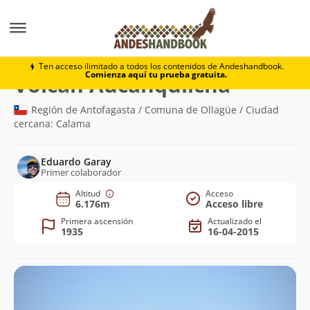
Montaña
Volcán Aucanquilcha
Ten acceso ilimitado a todos los contenidos de Andeshandbook.
Comienza aquí tu prueba gratuita.
(6.176m)
Volcán Aucanquilcha
Región de Antofagasta / Comuna de Ollagüe / Ciudad
cercana: Calama
Eduardo Garay
Primer colaborador
Altitud
Acceso
6.176m
Acceso libre
Primera ascensión
Actualizado el
1935
16-04-2015