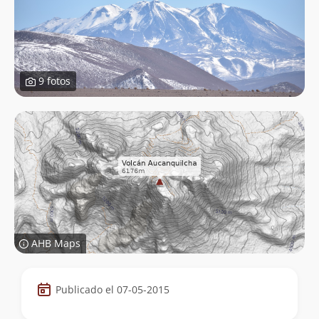
9 fotos
AHB Maps
Datos
Publicado el 07-05-2015
de