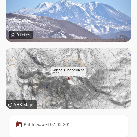
9 fotos
AHB Maps
Datos
Publicado el 07-05-2015
de