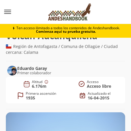
Montaña
Volcán Aucanquilcha
Ten acceso ilimitado a todos los contenidos de Andeshandbook.
Comienza aquí tu prueba gratuita.
(6.176m)
Volcán Aucanquilcha
Región de Antofagasta / Comuna de Ollagüe / Ciudad
cercana: Calama
Eduardo Garay
Primer colaborador
Altitud
Acceso
6.176m
Acceso libre
Primera ascensión
Actualizado el
1935
16-04-2015