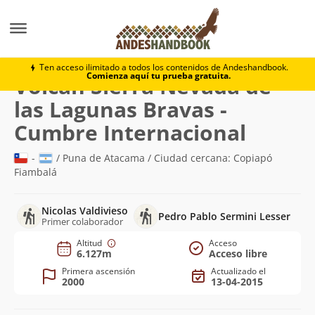
Montaña
Volcán Sierra Nevada de las Lagunas Bravas
Ten acceso ilimitado a todos los contenidos de Andeshandbook.
Comienza aquí tu prueba gratuita.
Volcán Sierra Nevada de
las Lagunas Bravas -
(6.127m)
Cumbre Internacional
-
/ Puna de Atacama / Ciudad cercana: Copiapó
Fiambalá
Nicolas Valdivieso
Pedro Pablo Sermini Lesser
Primer colaborador
Altitud
Acceso
6.127m
Acceso libre
Primera ascensión
Actualizado el
2000
13-04-2015