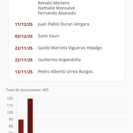
Renato Mertens
Nathalie Monsalve
Fernando Alvarado
Juan Pablo Duran Vergara
11/12/25
Sami Sauri
03/12/25
Guido Marcelo Vigueras Hidalgo
22/11/25
Guillermo Argandoña
22/11/25
Pedro Alberto Urrea Burgos
13/11/25
Sin participantes
01/11/25
Total de ascensiones: 465
Helene Manche
19/10/25
Georgette Mell
Josefina Martín Floegel
07/02/25
Carlos Urzua
07/02/25