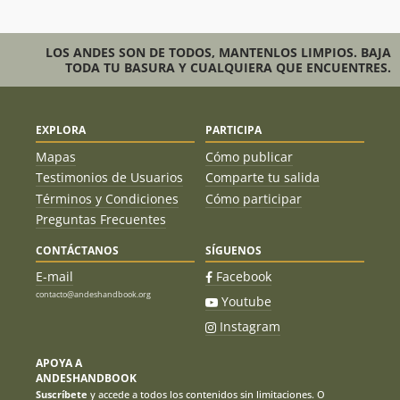
Eduardo Atalah
19/09/20
LOS ANDES SON DE TODOS, MANTENLOS LIMPIOS. BAJA
TODA TU BASURA Y CUALQUIERA QUE ENCUENTRES.
Juan Pablo Duran Vergara
07/02/20
Juan Pablo Duran Vergara
07/02/20
EXPLORA
PARTICIPA
Pablo Isaac Cofré Araneda
02/02/20
Mapas
Cómo publicar
Ismael Mena Valdés
Testimonios de Usuarios
Comparte tu salida
29/01/20
Joaquin Baranao Diaz
Términos y Condiciones
Cómo participar
Preguntas Frecuentes
Emilse Mendiondo
30/12/19
CONTÁCTANOS
SÍGUENOS
Bastian Abarca
09/12/19
E-mail
Facebook
contacto@andeshandbook.org
Cristián Arriagada
09/11/19
Youtube
Instagram
Igor Cazés
02/11/19
APOYA A
Igor Cazés
02/11/19
ANDESHANDBOOK
Suscríbete
y accede a todos los contenidos sin limitaciones. O