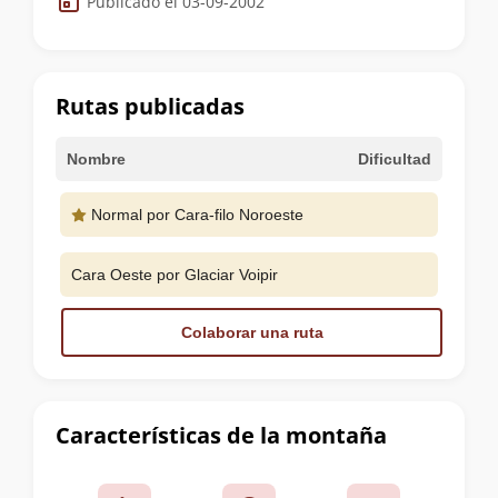
Publicado el 03-09-2002
de
la
cumbre
Rutas publicadas
Nombre
Dificultad
Normal por Cara-filo Noroeste
Cara Oeste por Glaciar Voipir
Colaborar una ruta
Características de la montaña