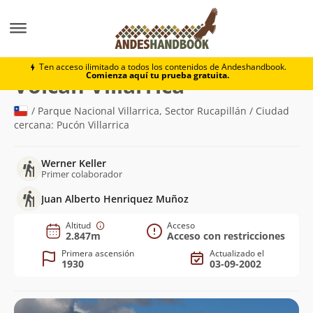
Montaña
Volcán Villarrica
Ten acceso ilimitado a todos los contenidos de Andeshandbook.
Comienza aquí tu prueba gratuita.
(2.847m)
Volcán Villarrica
/ Parque Nacional Villarrica, Sector Rucapillán / Ciudad
cercana: Pucón Villarrica
Werner Keller
Primer colaborador
Juan Alberto Henriquez Muñoz
Altitud
Acceso
2.847m
Acceso con restricciones
Primera ascensión
Actualizado el
1930
03-09-2002