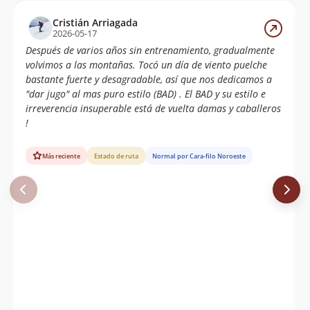
Andrea Campos
21/08/22
Cristián Arriagada
2026-05-17
Andrea Campos
31/07/22
Después de varios años sin entrenamiento, gradualmente
volvimos a las montañas. Tocó un día de viento puelche
Eduardo Atalah
01/05/22
bastante fuerte y desagradable, así que nos dedicamos a
Guillermo Anguita
"dar jugo" al mas puro estilo (BAD) . El BAD y su estilo e
irreverencia insuperable está de vuelta damas y caballeros
Cristián Arriagada
15/04/22
!
José Manuel Muñoz Román
08/04/22
Gabriel Ignacio Gonzalez Arias
Más reciente
Estado de ruta
Normal por Cara-filo Noroeste
Cristian Pérez
11/03/22
Cristian Urrutia
01/02/22
Nicolás Arrieta
18/01/22
Nicolás Arrieta
18/01/22
Terraventura Outdoor
30/12/21