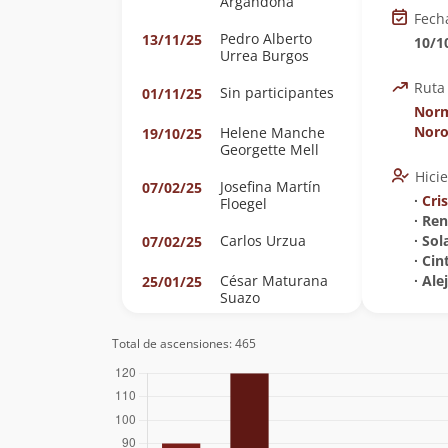
Argandoña
Fech
Pedro Alberto
13/11/25
10/1
Urrea Burgos
Ruta
Sin participantes
01/11/25
Norm
Noro
Helene Manche
19/10/25
Georgette Mell
Hici
Josefina Martín
07/02/25
∙
Cris
Floegel
∙ Re
Carlos Urzua
∙ So
07/02/25
∙ Ci
César Maturana
∙ Ale
25/01/25
Suazo
Beatriz Rey
16/01/25
Total de ascensiones: 465
Cristián Arriagada
08/12/24
Sebastián
01/10/23
Aguilera Naipan