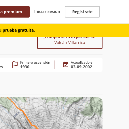
Iniciar sesión
 a premium
Regístrate
 prueba gratuita.
¡Comparte tu experiencia!
Volcán Villarrica
Primera ascensión
Actualizado el
es
1930
03-09-2002