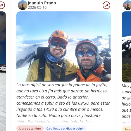
Joaquín Prado
2026-05-16
Lo más difícil de sortear fue la panne de la Joyita,
Muy p
que no tuvo otro fin más que darnos un hermoso
super
atardecer en el cerro. Dado lo anterior,
de gl
comenzamos a subir a eso de las 09:30, para estar
hielo
llegando a las 14:30 a la cumbre más o menos.
que 
Nadie en la ruta. Había poca nieve y bastante
unas 
hielo. Soplo viento sur y bien helado. Nos
ascen
apegamos bastante al norte del glaciar, donde
perm
Libro de cumbre
Cara Oeste por Glaciar Voipir
Esta