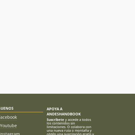
GUENOS
APOYA A
ANDESHANDBOOK
Facebook
Suscríbete
y accede a todos
los contenidos sin
Youtube
limitaciones. O colabora con
una nueva ruta o montaña y
Instagram
obtén una suscripción gratis y