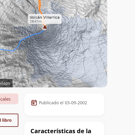
Maps
Datos
cales
Publicado el 03-09-2002
de
la
 libro
cumbre
Características de la