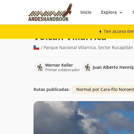
Inicio
Explora
Montaña
Volcán Villarrica
Ten acceso ili
(2.847m)
Volcán Villarrica
/ Parque Nacional Villarrica, Sector Rucapillán
Werner Keller
Juan Alberto Henri
Primer colaborador
Rutas publicadas:
Normal por Cara-filo Noroes