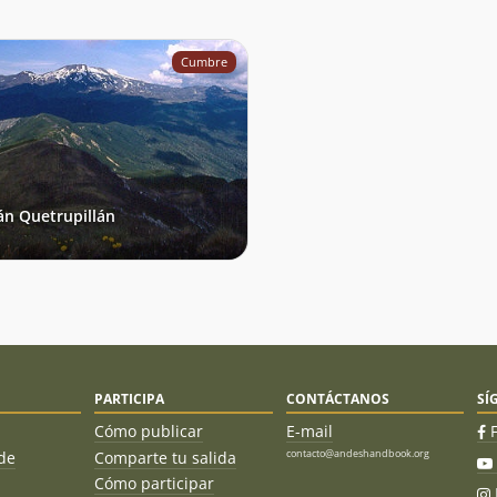
Cumbre
án Quetrupillán
PARTICIPA
CONTÁCTANOS
SÍ
Cómo publicar
E-mail
contacto@andeshandbook.org
de
Comparte tu salida
Cómo participar