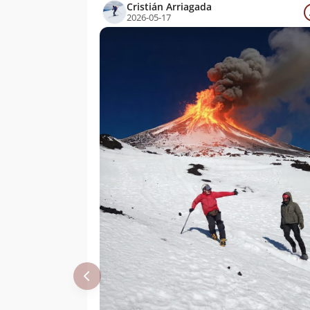
Cristián Arriagada
2026-05-17
Cristián Arriagada
15/04/22
José Manuel
08/04/22
Muñoz Román
Gabriel Ignacio
Gonzalez Arias
Cristian Pérez
11/03/22
Cristian Urrutia
01/02/22
Nicolás Arrieta
18/01/22
Nicolás Arrieta
18/01/22
Terraventura
30/12/21
Outdoor
Marcelo
01/11/21
Quilaman
Cristián Arriagada
01/11/21