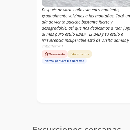
Paulo Cox
17/10/21
Después de varios años sin entrenamiento,
gradualmente volvimos a las montañas. Tocó un
Eduardo Atalah
10/10/21
día de viento puelche bastante fuerte y
Cristián Arriagada
desagradable, así que nos dedicamos a "dar jug
09/10/21
al mas puro estilo (BAD) . El BAD y su estilo e
Felipe Patagon
01/09/21
irreverencia insuperable está de vuelta damas y
caballeros !
Jhon Soto
08/08/21
Más reciente
Estado de ruta
Normal por Cara-filo Noroeste
Boris Valdebenito
08/08/21
Polo Parra
07/08/21
Eduardo Atalah
04/07/21
Andrea Piña
23/02/21
Cristián Arriagada
29/11/20
Eduardo Atalah
19/09/20
Excursiones cercanas