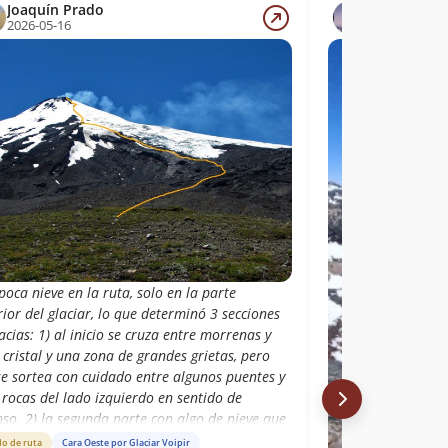
Joaquín Prado
Igor Cazés
2026-05-16
2026-02-15
oca nieve en la ruta, solo en la parte
ior del glaciar, lo que determinó 3 secciones
acias: 1) al inicio se cruza entre morrenas y
 cristal y una zona de grandes grietas, pero
se sortea con cuidado entre algunos puentes y
rocas del lado izquierdo en sentido de
so. 2) la segunda parte con algo de nieve que
ite un avance más seguro y firme (fue un día
do de ruta
Cara Oeste por Glaciar Voipir