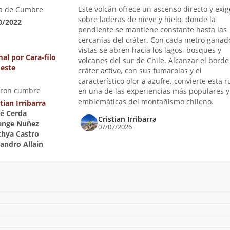
Este volcán ofrece un ascenso directo y exi
a de Cumbre
sobre laderas de nieve y hielo, donde la
0/2022
pendiente se mantiene constante hasta las
cercanías del cráter. Con cada metro ganado
vistas se abren hacia los lagos, bosques y
al por Cara-filo
volcanes del sur de Chile. Alcanzar el borde
este
cráter activo, con sus fumarolas y el
característico olor a azufre, convierte esta r
eron cumbre
en una de las experiencias más populares y
emblemáticas del montañismo chileno.
tian Irribarra
né Cerda
Cristian Irribarra
lange Nuñez
07/07/2026
nthya Castro
jandro Allain