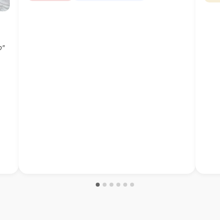
pareciera que no es necesario encordarse, las
frio 
grietas se ven y se sortean fácilmente. Grabamos el
esta
track. Martín a la espera de Pascal. Yo le dedico
Nosot
esta aventura a mi colega Jeka.
para 
o"
y sec
de co
pendi
zona