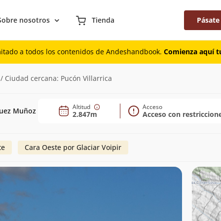
Sobre nosotros
Tienda
Pásate
mitado a todos los contenidos de Andeshandbook.
Comienza aquí tu
 / Ciudad cercana: Pucón Villarrica
Altitud
Acceso
quez Muñoz
2.847m
Acceso con restriccion
te
Cara Oeste por Glaciar Voipir