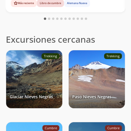
Más reciente
Libro de cumbre
Alemana Nueva
Excursiones cercanas
Trekking
Trekking
Glaciar Nieves Negras
Paso Nieves Negras
Cumbre
Cumbre