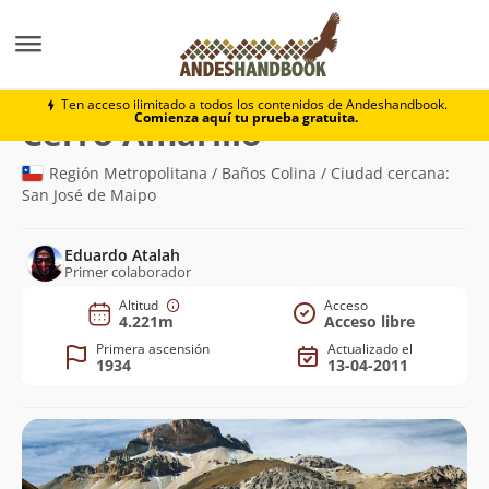
Montaña
Cerro Amarillo
Ten acceso ilimitado a todos los contenidos de Andeshandbook.
Comienza aquí tu prueba gratuita.
(4.221m)
Cerro Amarillo
Región Metropolitana / Baños Colina / Ciudad cercana:
San José de Maipo
Eduardo Atalah
Primer colaborador
Altitud
Acceso
4.221m
Acceso libre
Primera ascensión
Actualizado el
1934
13-04-2011