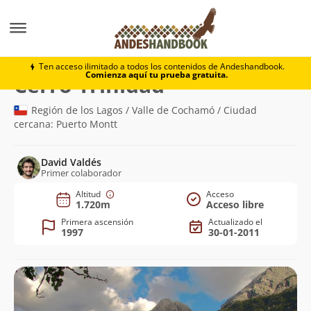
Montaña
Cerro Trinidad
Ten acceso ilimitado a todos los contenidos de Andeshandbook.
Comienza aquí tu prueba gratuita.
(1.720m)
Cerro Trinidad
Región de los Lagos / Valle de Cochamó / Ciudad
cercana: Puerto Montt
David Valdés
Primer colaborador
Altitud
Acceso
1.720m
Acceso libre
Primera ascensión
Actualizado el
1997
30-01-2011