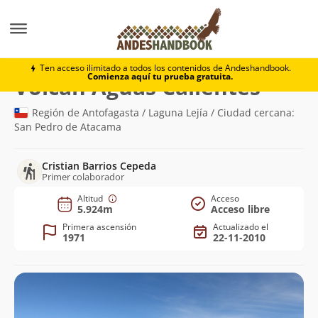
Montaña
Volcán Aguas Calientes
Ten acceso ilimitado a todos los contenidos de Andeshandbook.
Comienza aquí tu prueba gratuita.
(5.924m)
Volcán Aguas Calientes
Región de Antofagasta / Laguna Lejía / Ciudad cercana:
San Pedro de Atacama
Cristian Barrios Cepeda
Primer colaborador
Altitud
Acceso
5.924m
Acceso libre
Primera ascensión
Actualizado el
1971
22-11-2010