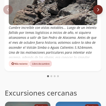
Cumbre increíble con vistas notables... Luego de un intento
fallido por temas logísticos a inicios de año, ni siquiera
alcanzamos a salir de San Pedro de Atacama. Antes de que
el mes de octubre fuera historia, volvimos sobre la idea de
ascender el Volcán Simba o Aguas Calientes 5.924msnm.
Una de las motivaciones particulares para intentar este
ascenso, además de las obvias, era conocer la singular
laguna que se aloja en su cráter. La ruta utilizada para
Más reciente
Libro de cumbre
ascender fue la Cara SE del volcán. En la cumbre del Volcán
Simba o Aguas Calientes 5.924msnm el GPSr marcó
1.155m de desnivel real y 3,92km de recorrido, luego de
6,25 horas de ascenso. Detalles y fotografías del ascenso
realizado: https://www.andinoelal.cl/volcan-simba-o-aguas-
Excursiones cercanas
calientes-5-924msnm/