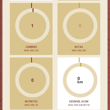
1
0
CUMBRES
RUTAS
MÁX. REG 310
MÁX. REG 347
0
0
km
INTENTOS
DESNIVEL ACUM
MÁX. REG 18
MÁX. REG 636.087 M