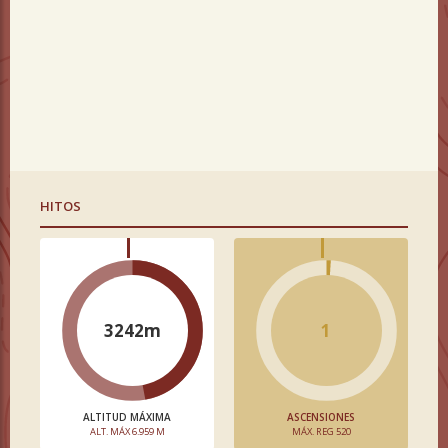
HITOS
3242m
1
ALTITUD MÁXIMA
ASCENSIONES
ALT. MÁX 6.959 M
MÁX. REG 520