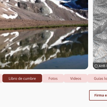
AHB 
Libro de cumbre
Fotos
Videos
Guías lo
Firma el