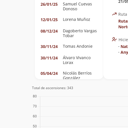
21/0
Samuel Cuevas
26/01/25
Donoso
Ruta
Lorena Muñoz
12/01/25
Ruta
Nort
Dagoberto Vargas
08/12/24
Tobar
Hici
Tomas Andonie
30/11/24
∙
Nat
∙
Any
Álvaro Vivanco
30/11/24
Lorax
Nicolás Berríos
05/04/24
González
Total de ascensiones: 343
Clement
12/02/24
Guillaume
Mariano Martinez
11/02/24
Eugenio Aviles
11/02/24
Héctor Becerra
07/01/24