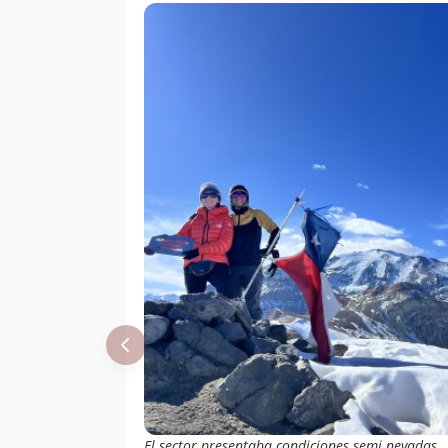
Chamorro
Mendoza
Nicole Pizarro
18/11/22
Nata Acevedo
Sebastian Pinto
02/10/22
Balthazar
19/08/22
Tschulnigg
Figueroa
René Pérez
23/07/22
Hernández
René Pérez
30/04/22
Hernández
Felipe Patagon
06/03/22
Álvaro Vivanco
26/12/21
Maria Paz Vargas
Mauricio
28/11/21
El sector presentaba condiciones semi nevadas,