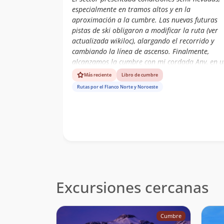
Gutierrez
especialmente en tramos altos y en la
aproximación a la cumbre. Las nuevas futuras
Francisco Javier
13/11/21
Gómez Leiva
pistas de ski obligaron a modificar la ruta (ver
actualizada wikiloc), alargando el recorrido y
Juan Manuel
17/10/21
cambiando la línea de ascenso. Finalmente,
Gómez Jorquera
alcanzamos la cumbre con mi cordada Any, en 
Patricio Urzua
jornada de transición entre otoño e invierno,
Flores
Más reciente
Libro de cumbre
disfrutando de hermosas vistas al Cerro El Plom
Rutas por el Flanco Norte y Noroeste
Luis Mellado
04/09/21
Cerro Leoneras y Cerro El Pintor.
Henry Mendt
27/02/21
Anne Moreno
29/01/21
Arrue
Josh Stiltner
05/11/19
Joaquín Metzner
16/03/19
Excursiones cercanas
Lissette Rubina
19/01/19
Cumbre
Raimundo Correa
08/01/19