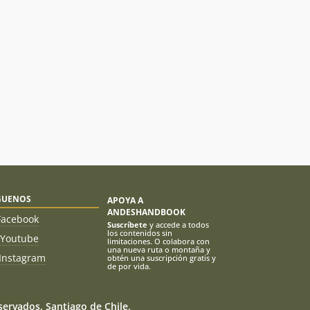
GUENOS
APOYA A
ANDESHANDBOOK
Facebook
Suscríbete
y accede a todos
los contenidos sin
Youtube
limitaciones. O colabora con
una nueva ruta o montaña y
Instagram
obtén una suscripción gratis y
de por vida.
ervados. Santiago de Chile.