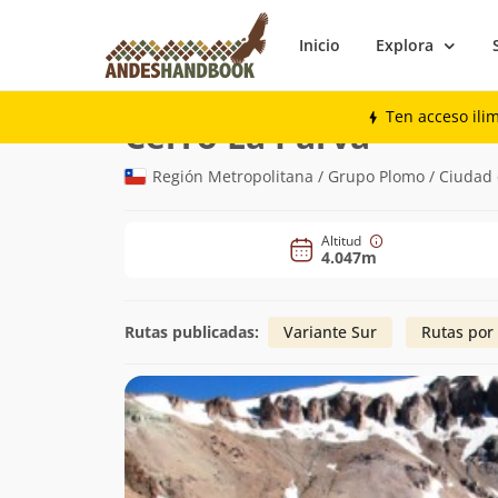
Inicio
Explora
Montaña
Cerro La Parva
Ten acceso ili
(4.047m)
Cerro La Parva
Región Metropolitana / Grupo Plomo / Ciudad 
Altitud
4.047m
Rutas publicadas:
Variante Sur
Rutas por 