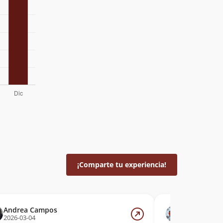
¡Comparte tu experiencia!
Andrea Campos
Cristian An
2026-03-04
2026-02-07