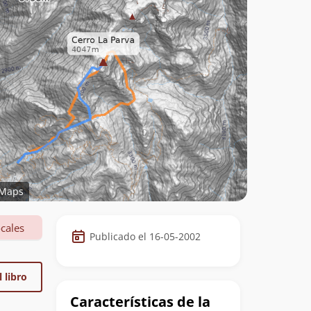
Maps
Datos
cales
Publicado el 16-05-2002
de
la
 libro
cumbre
Características de la