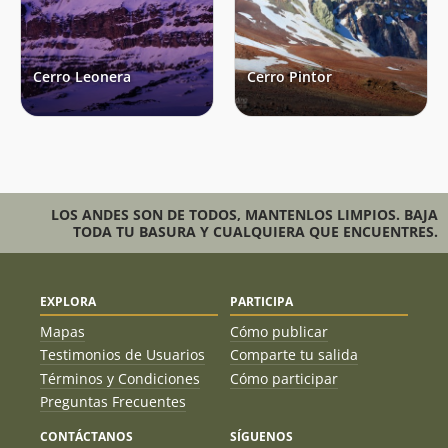
Daniel Ordenes Molina
20/07/18
Guillermo Ordenes Molina
Alex Blasco
27/06/18
Cerro Leonera
Cerro Pintor
Iván Pizarro Muñoz
12/03/18
Vicente Pérez
18/11/17
Juan Carlos Salas Arriagada
18/11/17
LOS ANDES SON DE TODOS, MANTENLOS LIMPIOS. BAJA
Cristobal Calvo Ranson
15/08/17
TODA TU BASURA Y CUALQUIERA QUE ENCUENTRES.
Cosme Esteban Banda Jaime
29/04/17
Álvaro Vivanco
25/03/17
EXPLORA
PARTICIPA
Jorge Hess
Mapas
Cómo publicar
Roger Blairs
25/03/17
Testimonios de Usuarios
Comparte tu salida
Términos y Condiciones
Cómo participar
Mike D'agostino
22/02/17
Preguntas Frecuentes
Ernesto Ferrada
21/12/16
CONTÁCTANOS
SÍGUENOS