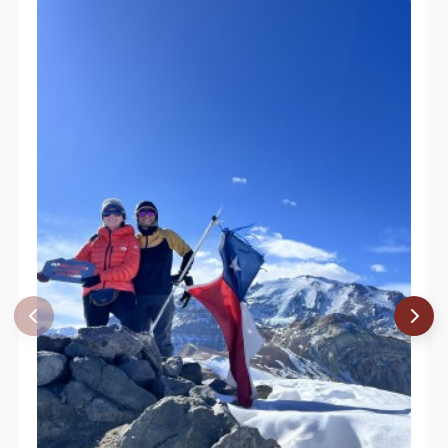
Hernán Felipe Núñez Cristi
19/12/22
Alondra Chamorro Mendoza
Nicole Pizarro
18/11/22
Nata Acevedo
Sebastian Pinto
02/10/22
Balthazar Tschulnigg Figueroa
19/08/22
René Pérez Hernández
23/07/22
René Pérez Hernández
30/04/22
Felipe Patagon
06/03/22
Álvaro Vivanco
26/12/21
Maria Paz Vargas
Mauricio Gutierrez
28/11/21
Francisco Javier Gómez Leiva
13/11/21