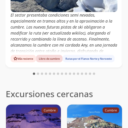
Juan Manuel Gómez Jorquera
17/10/21
Patricio Urzua Flores
El sector presentaba condiciones semi nevadas,
Luis Mellado
04/09/21
especialmente en tramos altos y en la aproximación a la
cumbre. Las nuevas futuras pistas de ski obligaron a
Henry Mendt
27/02/21
modificar la ruta (ver actualizada wikiloc), alargando el
recorrido y cambiando la línea de ascenso. Finalmente,
Anne Moreno Arrue
29/01/21
alcanzamos la cumbre con mi cordada Any, en una jornada
de transición entre otoño e invierno, disfrutando de
Josh Stiltner
05/11/19
hermosas vistas al Cerro El Plomo, Cerro Leoneras y Cerro
Más reciente
Libro de cumbre
Rutas por el Flanco Norte y Noroeste
El Pintor.
Joaquín Metzner
16/03/19
Lissette Rubina
19/01/19
Raimundo Correa
08/01/19
Excursiones cercanas
Ignacia Sáiz
Sebastián Rojas
Álvaro Vivanco
15/12/18
Cumbre
Cumbre
Juan Carlos Salas Arriagada
27/10/18