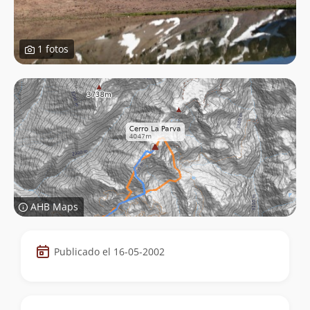
1 fotos
AHB Maps
Datos
Publicado el 16-05-2002
de
la
cumbre