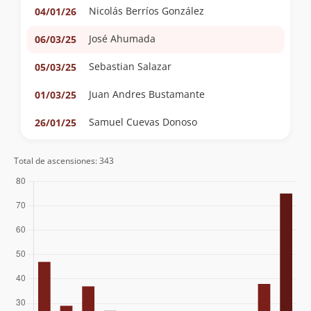
Nicolás Berríos González
04/01/26
José Ahumada
06/03/25
Sebastian Salazar
05/03/25
Juan Andres Bustamante
01/03/25
Samuel Cuevas Donoso
26/01/25
Lorena Muñoz
12/01/25
Total de ascensiones: 343
Dagoberto Vargas Tobar
08/12/24
Tomas Andonie
30/11/24
Álvaro Vivanco
30/11/24
Lorax
Nicolás Berríos González
05/04/24
Clement Guillaume
12/02/24