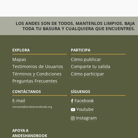
18/11/17
Juan Carlos Salas Arriagada
18/11/17
LOS ANDES SON DE TODOS, MANTENLOS LIMPIOS. BAJA
Cristobal Calvo Ranson
15/08/17
TODA TU BASURA Y CUALQUIERA QUE ENCUENTRES.
Cosme Esteban Banda Jaime
29/04/17
Álvaro Vivanco
25/03/17
EXPLORA
PARTICIPA
Jorge Hess
Mapas
Cómo publicar
Roger Blairs
25/03/17
Testimonios de Usuarios
Comparte tu salida
Términos y Condiciones
Cómo participar
Mike D'agostino
22/02/17
Preguntas Frecuentes
Ernesto Ferrada
21/12/16
CONTÁCTANOS
SÍGUENOS
Ricardo Jara
E-mail
Facebook
Marcel Duhart Gallardo
10/12/16
contacto@andeshandbook.org
Youtube
Instagram
Ernesto Ferrada
26/11/16
Ricardo Jara
Pedro Sada
APOYA A
ANDESHANDBOOK