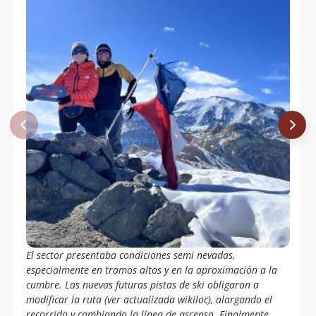
Balthazar Tschulnigg Figueroa
19/08/22
René Pérez Hernández
23/07/22
René Pérez Hernández
30/04/22
Felipe Patagon
06/03/22
Álvaro Vivanco
26/12/21
Maria Paz Vargas
Mauricio Gutierrez
28/11/21
Francisco Javier Gómez Leiva
13/11/21
Juan Manuel Gómez Jorquera
17/10/21
Patricio Urzua Flores
El sector presentaba condiciones semi nevadas,
Luis Mellado
04/09/21
especialmente en tramos altos y en la aproximación a la
cumbre. Las nuevas futuras pistas de ski obligaron a
Henry Mendt
27/02/21
modificar la ruta (ver actualizada wikiloc), alargando el
recorrido y cambiando la línea de ascenso. Finalmente,