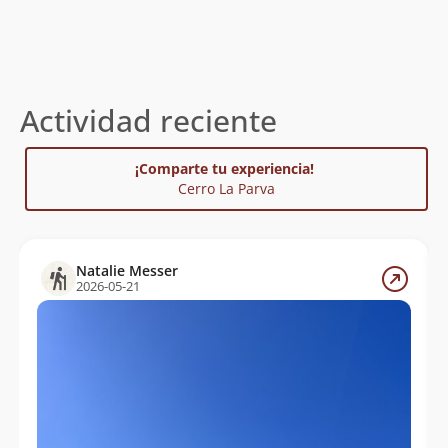
Eugenio Aviles
06/01/24
Nicolás Berríos González
21/12/23
Rodrigo Pastene
15/12/23
Actividad reciente
Igor Cazés
12/12/23
Jhon Soto
10/12/23
¡Comparte tu experiencia!
Cerro La Parva
Rudy Matus
05/10/23
Hernán Felipe Núñez Cristi
06/05/23
Natalie Messer
Samuel Cuevas Donoso
23/01/23
2026-05-21
Hernán Felipe Núñez Cristi
19/12/22
Alondra Chamorro Mendoza
Nicole Pizarro
18/11/22
Nata Acevedo
Sebastian Pinto
02/10/22