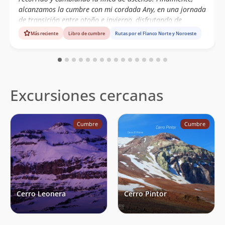
Anne Moreno Arrue
29/01/21
alcanzamos la cumbre con mi cordada Any, en una jornada
de transición entre otoño e invierno, disfrutando de
Josh Stiltner
05/11/19
hermosas vistas al Cerro El Plomo, Cerro Leoneras y Cerro
Más reciente
Libro de cumbre
Rutas por el Flanco Norte y Noroeste
El Pintor.
Joaquín Metzner
16/03/19
Lissette Rubina
19/01/19
Raimundo Correa
08/01/19
Excursiones cercanas
Ignacia Sáiz
Sebastián Rojas
Álvaro Vivanco
15/12/18
Cumbre
Cumbre
Juan Carlos Salas Arriagada
27/10/18
Daniel Ordenes Molina
20/07/18
Guillermo Ordenes Molina
Alex Blasco
27/06/18
Cerro Leonera
Cerro Pintor
Iván Pizarro Muñoz
12/03/18
Vicente Pérez