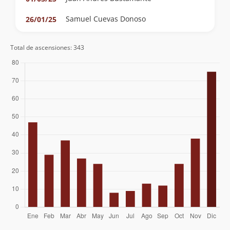
Samuel Cuevas Donoso
26/01/25
Lorena Muñoz
12/01/25
Total de ascensiones: 343
Dagoberto Vargas Tobar
08/12/24
Tomas Andonie
30/11/24
Álvaro Vivanco
30/11/24
Lorax
Nicolás Berríos González
05/04/24
Clement Guillaume
12/02/24
Mariano Martinez
11/02/24
Eugenio Aviles
11/02/24
Héctor Becerra Díaz
07/01/24