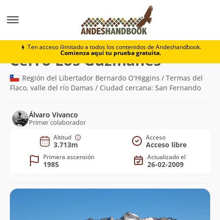
Montaña
Cerro Los Guzmanes
Ten acceso ilimitado a todos los contenidos de Andeshandbook.
Comienza aquí tu prueba gratuita.
(3.713m)
Cerro Los Guzmanes
Región del Libertador Bernardo O'Higgins / Termas del
Flaco, valle del río Damas / Ciudad cercana: San Fernando
Álvaro Vivanco
Primer colaborador
Altitud
Acceso
3.713m
Acceso libre
Primera ascensión
Actualizado el
1985
26-02-2009