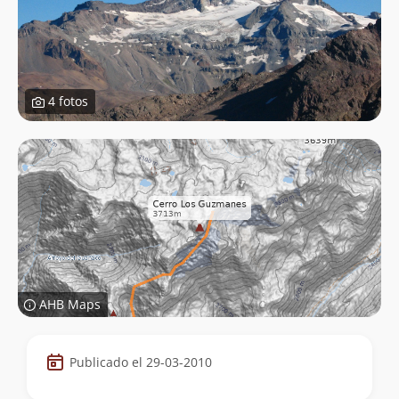
4 fotos
AHB Maps
Datos
Publicado el 29-03-2010
de