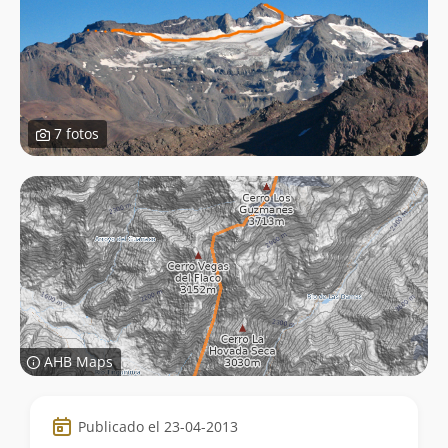
7 fotos
AHB Maps
Datos
Publicado el 23-04-2013
de