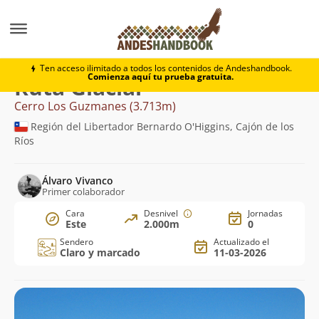
Montaña
Cerro Los Guzmanes
Glaciar
Ten acceso ilimitado a todos los contenidos de Andeshandbook.
Comienza aquí tu prueba gratuita.
Ruta Glaciar
Cerro Los Guzmanes (3.713m)
Región del Libertador Bernardo O'Higgins, Cajón de los
Ríos
Álvaro Vivanco
Primer colaborador
Cara
Desnivel
Jornadas
Este
2.000m
0
Sendero
Actualizado el
Claro y marcado
11-03-2026