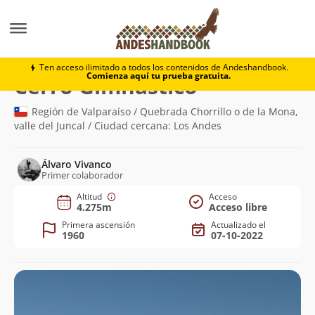
Montaña
Cerro Gimnástico
Ten acceso ilimitado a todos los contenidos de Andeshandbook.
Comienza aquí tu prueba gratuita.
(4.275m)
Cerro Gimnástico
Región de Valparaíso / Quebrada Chorrillo o de la Mona,
valle del Juncal / Ciudad cercana: Los Andes
Álvaro Vivanco
Primer colaborador
Altitud
Acceso
4.275m
Acceso libre
Primera ascensión
Actualizado el
1960
07-10-2022