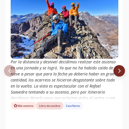
Por la distancia y desnivel decidimos realizar este ascenso
en una jornada y se logró. Ya que no ha habido caída de
nieve a pesar que para la fecha ya deberia haber en gran
cantidad, los acarreos se hicieron desgastante sobre todo
en la vuelta. La vista es espectacular con el Rafael
Saavedra tentando a su ascenso, pero por itinerario
decidimos dejarlo para una próxima visita al sector y con
mejores condiciones de nieve.
Más reciente
Libro de cumbre
Cara Norte