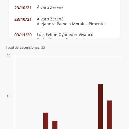
Álvaro Zerené
23/10/21
Álvaro Zerené
23/10/21
Alejandra Pamela Morales Pimentel
Luis Felipe Oyaneder Vivanco
03/11/20
Pedro Campos Sepúlveda
Total de ascensiones: 33
Víctor Alex Trinidad Vega
23/10/20
Lucas Silva
Pako De Miguel
28/10/17
Álvaro Vivanco
22/11/15