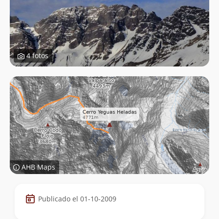
4 fotos
AHB Maps
Datos
Publicado el 01-10-2009
de