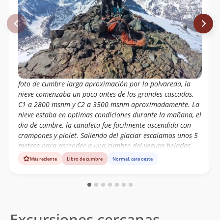
foto de cumbre larga aproximación por la polvareda, la
nieve comenzaba un poco antes de las grandes cascadas.
C1 a 2800 msnm y C2 a 3500 msnm aproximadamente. La
nieve estaba en optimas condiciones durante la mañana, el
dia de cumbre, la canaleta fue facilmente ascendida con
crampones y piolet. Saliendo del glaciar escalamos unos 5
metros para ascender a una cumbre del yeguas heladas,
marcando el GPS 4772 msnm, sin embargo hacia el sur, se
Más reciente
Libro de cumbre
Normal, cara oeste
divisaba un picacho mas alto que los mapas marcan como
la cumbre mas alta de todas. La vista en todas direcciones
es espectacular, sobre todo al parque andino juncal. Salida
de 3 dias que culminó con un lindo ascenso
Excursiones cercanas