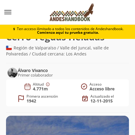
Montaña
Cerro Yeguas Heladas
Ten acceso ilimitado a todos los contenidos de Andeshandbook.
Comienza aquí tu prueba gratuita.
(4.771m)
Cerro Yeguas Heladas
Región de Valparaíso / Valle del Juncal, valle de
Polvaredas / Ciudad cercana: Los Andes
Álvaro Vivanco
Primer colaborador
Altitud
Acceso
4.771m
Acceso libre
Primera ascensión
Actualizado el
1942
12-11-2015