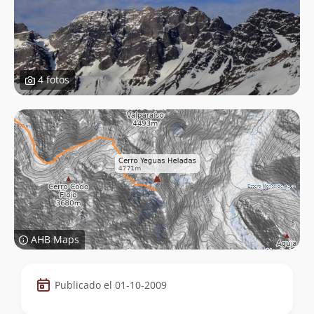
4 fotos
AHB Maps
Datos
Publicado el 01-10-2009
de