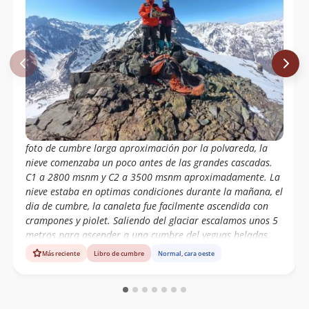
foto de cumbre larga aproximación por la polvareda, la
nieve comenzaba un poco antes de las grandes cascadas.
C1 a 2800 msnm y C2 a 3500 msnm aproximadamente. La
nieve estaba en optimas condiciones durante la mañana, el
dia de cumbre, la canaleta fue facilmente ascendida con
crampones y piolet. Saliendo del glaciar escalamos unos 5
metros para ascender a una cumbre del yeguas heladas,
marcando el GPS 4772 msnm, sin embargo hacia el sur, se
Más reciente
Libro de cumbre
Normal, cara oeste
divisaba un picacho mas alto que los mapas marcan como
la cumbre mas alta de todas. La vista en todas direcciones
es espectacular, sobre todo al parque andino juncal. Salida
de 3 dias que culminó con un lindo ascenso