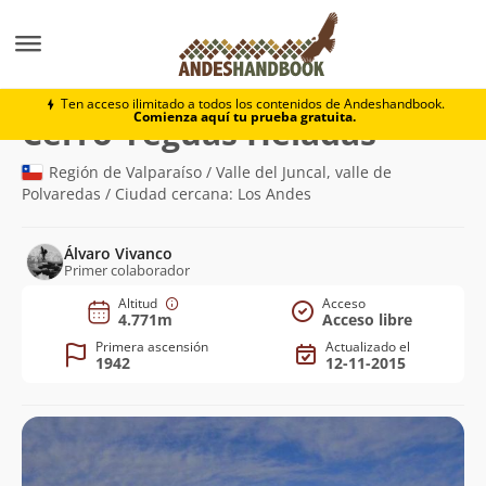
Montaña
Cerro Yeguas Heladas
Ten acceso ilimitado a todos los contenidos de Andeshandbook.
Comienza aquí tu prueba gratuita.
(4.771m)
Cerro Yeguas Heladas
Región de Valparaíso / Valle del Juncal, valle de
Polvaredas / Ciudad cercana: Los Andes
Álvaro Vivanco
Primer colaborador
Altitud
Acceso
4.771m
Acceso libre
Primera ascensión
Actualizado el
1942
12-11-2015