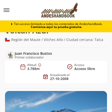
Montaña
Volcán Azul
Ten acceso ilimitado a todos los contenidos de Andeshandbook.
Comienza aquí tu prueba gratuita.
(3.788m)
Volcán Azul
Región del Maule / Vilches Alto / Ciudad cercana: Talca
Juan Francisco Bustos
Primer colaborador
Altitud
Acceso
3.788m
Acceso libre
Actualizado el
27-10-2008