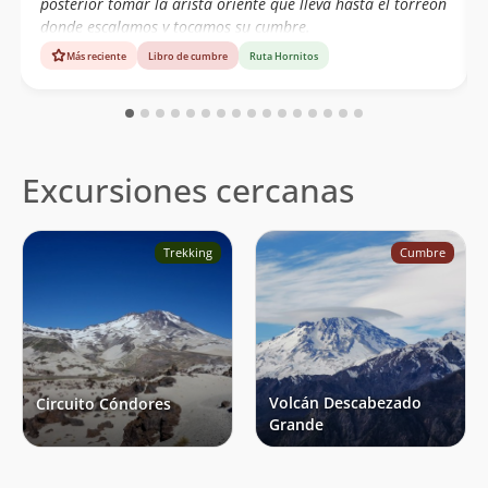
posterior tomar la arista oriente que lleva hasta el torreon
donde escalamos y tocamos su cumbre.
Más reciente
Libro de cumbre
Ruta Hornitos
Excursiones cercanas
Trekking
Cumbre
Volcán Descabezado
Circuito Cóndores
Grande