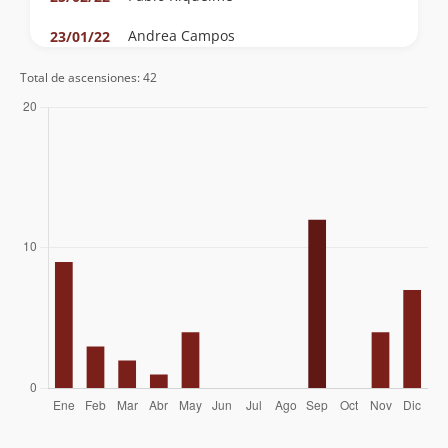
Andrea Campos
23/01/22
Alejandro Diaz
27/12/20
Total de ascensiones: 42
Nicolas Bustos Cortinez
26/12/20
Erick Gonzalo Troncoso Villa
03/11/19
Alberto Muñoz Sims
Derrick Garces
01/11/18
Camilo Alejandro Amigo
13/03/18
Mauricio Cid
16/12/16
Carlos Urzua
22/05/16
Felipe Parada
24/05/15
Juan Francisco Bustos
20/09/08