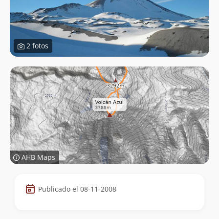
2 fotos
AHB Maps
Datos
Publicado el 08-11-2008
de
la