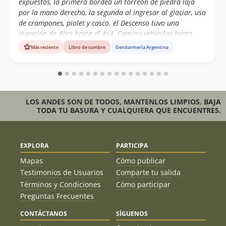
expuestos, la primera bordea un torreón de piedra laja
por la mano derecha, la segunda al ingresar al glaciar, uso
de crampones, piolet y casco. el Descenso tuvo una
duración de 4hrs hasta el 4x4. Camino vehicular hasta
gendarmería Argentina 4x4 obligatorio.
Más reciente
Libro de cumbre
Gendarmería Argentina
LOS ANDES SON DE TODOS, MANTENLOS LIMPIOS. BAJA
TODA TU BASURA Y CUALQUIERA QUE ENCUENTRES.
EXPLORA
PARTICIPA
Mapas
Cómo publicar
Testimonios de Usuarios
Comparte tu salida
Términos y Condiciones
Cómo participar
Preguntas Frecuentes
CONTÁCTANOS
SÍGUENOS