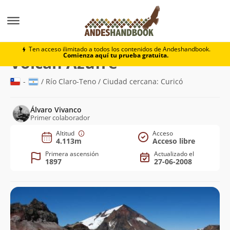
Montaña
Volcán Azufre
Ten acceso ilimitado a todos los contenidos de Andeshandbook.
Comienza aquí tu prueba gratuita.
(4.113m)
Volcán Azufre
-
/ Río Claro-Teno / Ciudad cercana: Curicó
Álvaro Vivanco
Primer colaborador
Altitud
Acceso
4.113m
Acceso libre
Primera ascensión
Actualizado el
1897
27-06-2008