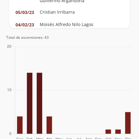
Guillermo Argandoña
Cristian Irribarra
05/03/23
Moisés Alfredo Nilo Lagos
04/02/23
Camilo Vergara
10/11/21
Total de ascensiones: 43
Jose Henriquez
26/12/15
Altoandes Expediciones
11/01/15
Diego Benitez
15/10/12
Jazmin, Anne (Francia), Fernando, Regis,
19/03/11
Juan, Vicho, Mao, Julio César . Club
Montañosos
Carlos Bravo, Alejandro Cuevas
02/02/10
Rodrigo Monje, Marcelo Gonzalez Y
15/01/06
Mauricio Nally