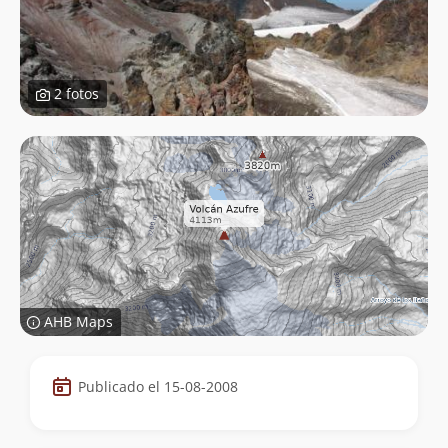
2 fotos
AHB Maps
Datos
Publicado el 15-08-2008
de
la