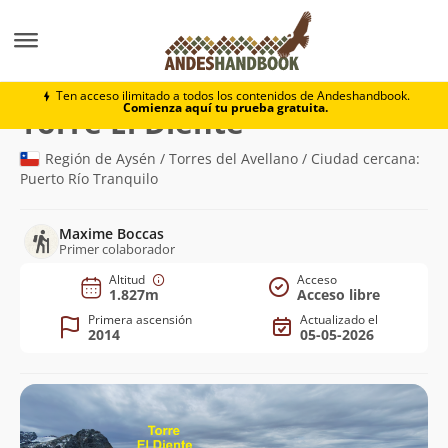
Montaña
Torre El Diente
Ten acceso ilimitado a todos los contenidos de Andeshandbook.
Comienza aquí tu prueba gratuita.
(1.827m)
Torre El Diente
Región de Aysén / Torres del Avellano / Ciudad cercana:
Puerto Río Tranquilo
Maxime Boccas
Primer colaborador
Altitud
Acceso
1.827m
Acceso libre
Primera ascensión
Actualizado el
2014
05-05-2026