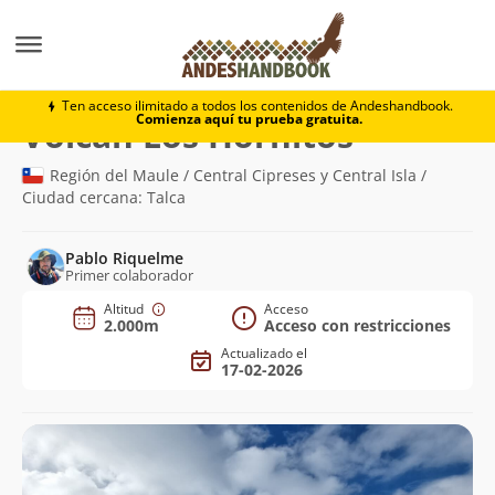
Montaña
Volcán Los Hornitos
Ten acceso ilimitado a todos los contenidos de Andeshandbook.
Comienza aquí tu prueba gratuita.
(2.000m)
Volcán Los Hornitos
Región del Maule / Central Cipreses y Central Isla /
Ciudad cercana: Talca
Pablo Riquelme
Primer colaborador
Altitud
Acceso
2.000m
Acceso con restricciones
Actualizado el
17-02-2026