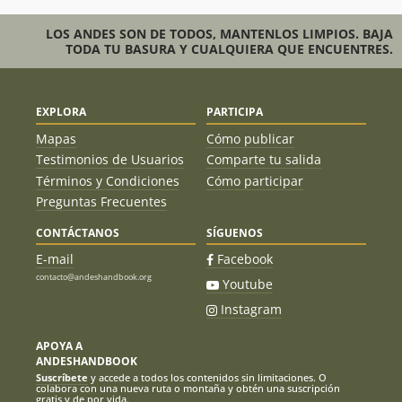
LOS ANDES SON DE TODOS, MANTENLOS LIMPIOS. BAJA
TODA TU BASURA Y CUALQUIERA QUE ENCUENTRES.
EXPLORA
PARTICIPA
Mapas
Cómo publicar
Testimonios de Usuarios
Comparte tu salida
Términos y Condiciones
Cómo participar
Preguntas Frecuentes
CONTÁCTANOS
SÍGUENOS
E-mail
Facebook
contacto@andeshandbook.org
Youtube
Instagram
APOYA A
ANDESHANDBOOK
Suscríbete
y accede a todos los contenidos sin limitaciones. O
colabora con una nueva ruta o montaña y obtén una suscripción
gratis y de por vida.