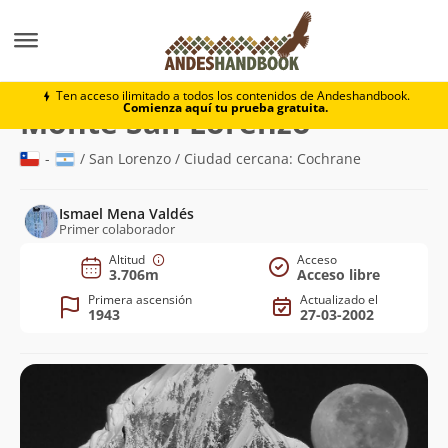
Montaña
Monte San Lorenzo
Ten acceso ilimitado a todos los contenidos de Andeshandbook.
Comienza aquí tu prueba gratuita.
(3.706m)
Monte San Lorenzo
-
/ San Lorenzo / Ciudad cercana: Cochrane
Ismael Mena Valdés
Primer colaborador
Altitud
Acceso
3.706m
Acceso libre
Primera ascensión
Actualizado el
1943
27-03-2002