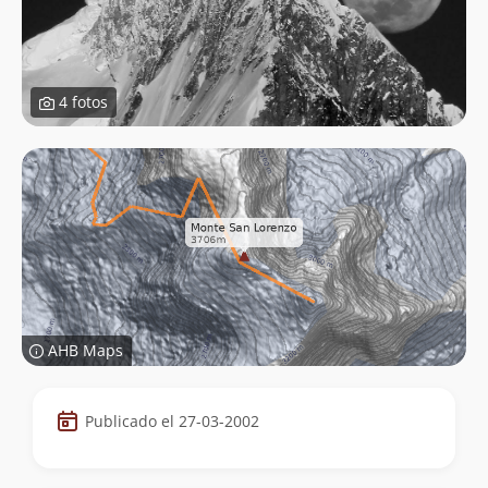
4 fotos
AHB Maps
Datos
Publicado el 27-03-2002
de
la