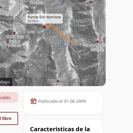
Maps
Datos
cales
Publicado el 01-06-2009
de
la
 libro
cumbre
Características de la