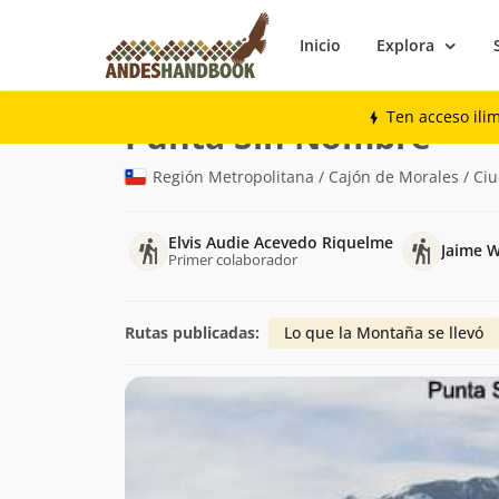
Inicio
Explora
Montaña
Punta Sin Nombre
Ten acceso ili
(3.639
Punta Sin Nombre
Región Metropolitana / Cajón de Morales / Ci
Elvis Audie Acevedo Riquelme
Jaime 
Primer colaborador
Rutas publicadas:
Lo que la Montaña se llevó