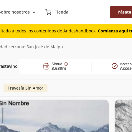
Sobre nosotros
Tienda
Pásate
mitado a todos los contenidos de Andeshandbook.
Comienza aquí tu
m)
udad cercana: San José de Maipo
Altitud
Acceso
Wastavino
3.639m
Acces
Travesía Sin Amor