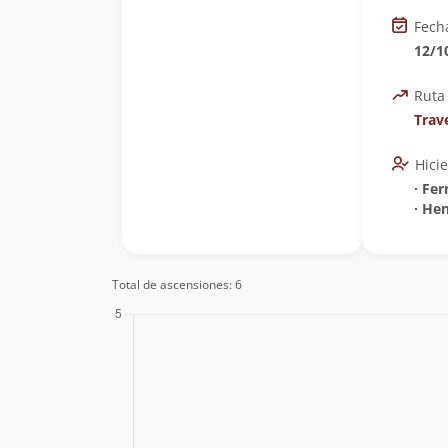
Fech
12/1
Ruta
Trav
Hici
∙ Fe
∙ He
Total de ascensiones: 6