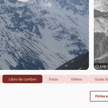
AHB 
Libro de cumbre
Fotos
Videos
Guías lo
Firma el