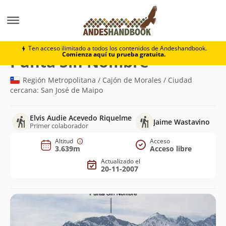
Montaña
Punta Sin Nombre
Ten acceso ilimitado a todos los contenidos de Andeshandbook.
Comienza aquí tu prueba gratuita.
(3.639m)
Punta Sin Nombre
Región Metropolitana / Cajón de Morales / Ciudad
cercana: San José de Maipo
Elvis Audie Acevedo Riquelme
Jaime Wastavino
Primer colaborador
Altitud
Acceso
3.639m
Acceso libre
Actualizado el
20-11-2007