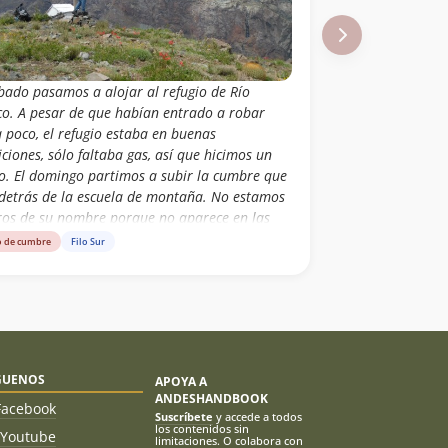
ábado pasamos a alojar al refugio de Río
co. A pesar de que habían entrado a robar
 poco, el refugio estaba en buenas
ciones, sólo faltaba gas, así que hicimos un
o. El domingo partimos a subir la cumbre que
 detrás de la escuela de montaña. No estamos
ros de su nombre porque no aparece en las
s, pero alguien nos dijo que se llama Cruz
o de cumbre
Filo Sur
te. El cerro está en terrenos del ejército y
ialmente no dejan pasar. A pesar de eso no
mos problemas y subimos por la ruta más
cta que vimos. En la cumbre nos encontramos
la cruz que habíamos visto muchas veces desde
. El cerro tiene muy buenas vistas y se puede
GUENOS
APOYA A
r en menos de 3h por lo que es una muy
ANDESHANDBOOK
 alternativa para hacer por el día.
Facebook
Suscríbete
y accede a todos
los contenidos sin
Youtube
limitaciones. O colabora con