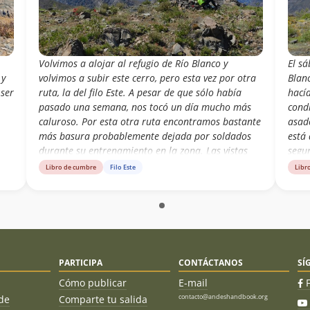
Volvimos a alojar al refugio de Río Blanco y
El s
 y
volvimos a subir este cerro, pero esta vez por otra
Blan
 ser
ruta, la del filo Este. A pesar de que sólo había
hacía
pasado una semana, nos tocó un día mucho más
condi
caluroso. Por esta otra ruta encontramos bastante
asad
más basura probablemente dejada por soldados
está
durante su entrenamiento en la zona. Las vistas
segu
seguían estando muy buenas.
carta
Libro de cumbre
Filo Este
Libr
Orien
ofic
tuvi
dire
con 
lejos
PARTICIPA
CONTÁCTANOS
SÍ
hace
buena
Cómo publicar
E-mail
contacto@andeshandbook.org
de
Comparte tu salida