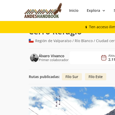
Inicio
Explora
Montaña
Cerro Refugio
Ten acceso ili
(2.117m)
Cerro Refugio
Región de Valparaíso / Río Blanco / Ciudad ce
Álvaro Vivanco
Alti
2.1
Primer colaborador
Rutas publicadas:
Filo Sur
Filo Este