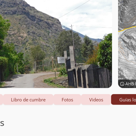
AHB 
Libro de cumbre
Fotos
Videos
Guías lo
es