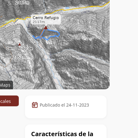
Maps
Datos
cales
Publicado el 24-11-2023
de
la
cumbre
Características de la