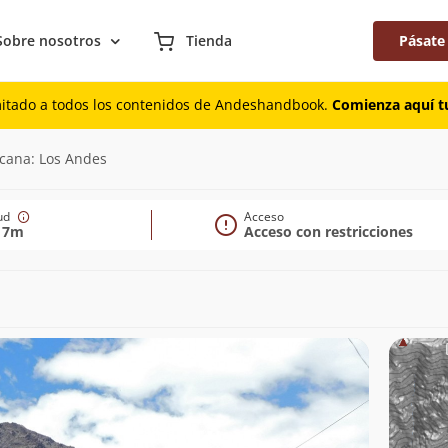
Sobre nosotros
Tienda
Pásate
mitado a todos los contenidos de Andeshandbook.
Comienza aquí tu
rcana: Los Andes
tud
Acceso
17m
Acceso con restricciones