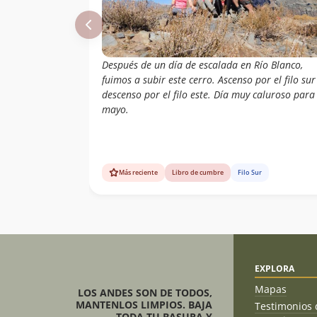
Después de un día de escalada en Río Blanco,
fuimos a subir este cerro. Ascenso por el filo sur
descenso por el filo este. Día muy caluroso para
mayo.
Más reciente
Libro de cumbre
Filo Sur
EXPLORA
Mapas
LOS ANDES SON DE TODOS,
MANTENLOS LIMPIOS. BAJA
Testimonios 
TODA TU BASURA Y