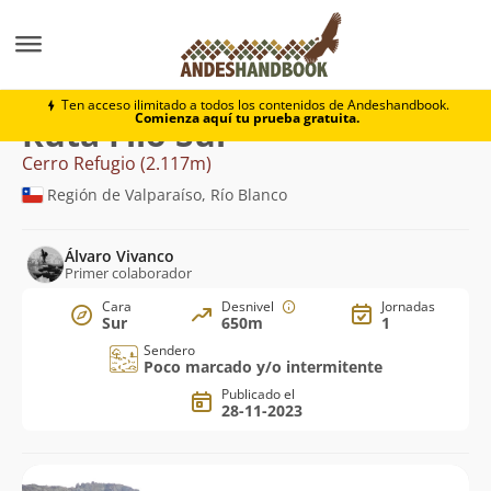
Montaña
Cerro Refugio
Filo Sur
Ten acceso ilimitado a todos los contenidos de Andeshandbook.
Comienza aquí tu prueba gratuita.
Ruta Filo Sur
Cerro Refugio (2.117m)
Región de Valparaíso, Río Blanco
Álvaro Vivanco
Primer colaborador
Cara
Desnivel
Jornadas
Sur
650m
1
Sendero
Poco marcado y/o intermitente
Publicado el
28-11-2023