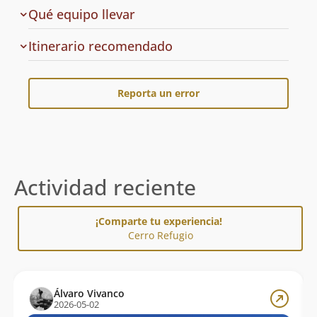
Qué equipo llevar
Cuál
Itinerario recomendado
es
el
Reporta un error
Actividad reciente
¡Comparte tu experiencia!
Cerro Refugio
Álvaro Vivanco
2026-05-02